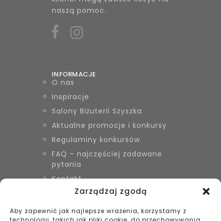
naszą pomoc.
INFORMACJE
O nas
Inspiracje
Salony Biżuterii Szyszka
Aktualne promocje i konkursy
Regulaminy konkursów
FAQ – najczęściej zadawane
pytania
Kontakt
Zarządzaj zgodą
Aby zapewnić jak najlepsze wrażenia, korzystamy z
KONTAKT
technologii, takich jak pliki cookie, do przechowywania