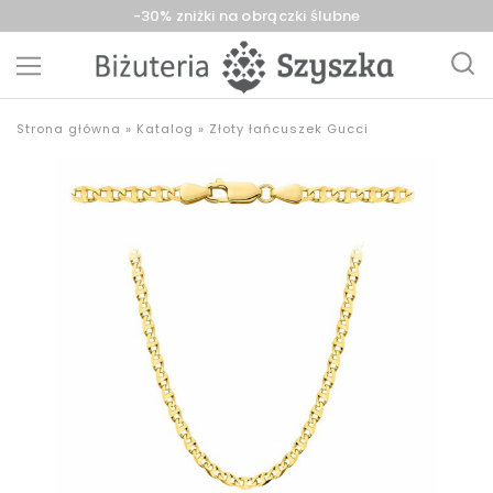
-30% zniżki na obrączki ślubne
Biżuteria
sklep
Strona główna
»
Katalog
»
Złoty łańcuszek Gucci
Szyszka
z
Sieradz,
biżuterią
Zduńska
złotą,
Wola,
srebrną,
Łask
pozłacaną,
obrączki,
upominki