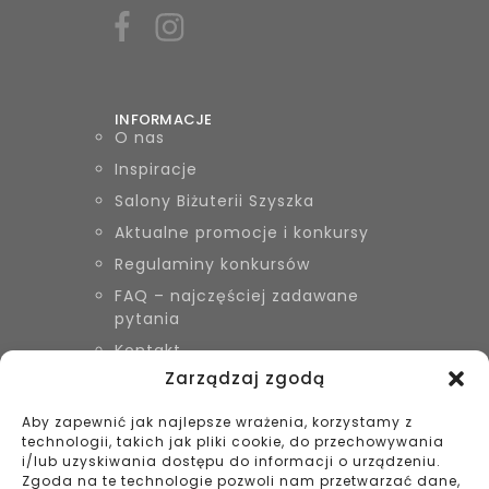
INFORMACJE
O nas
Inspiracje
Salony Biżuterii Szyszka
Aktualne promocje i konkursy
Regulaminy konkursów
FAQ – najczęściej zadawane
pytania
Kontakt
Zarządzaj zgodą
Aby zapewnić jak najlepsze wrażenia, korzystamy z
KONTAKT
technologii, takich jak pliki cookie, do przechowywania
Biżuteria Szyszka Sieradz,
i/lub uzyskiwania dostępu do informacji o urządzeniu.
Zduńska Wola, Łask
Zgoda na te technologie pozwoli nam przetwarzać dane,