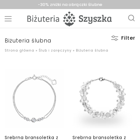
-30% zniżki na obrączki ślubne
Biżuteria
sklep
Filter
Szyszka
z
Biżuteria ślubna
Sieradz,
biżuterią
Zduńska
złotą,
Strona główna
»
Ślub i zaręczyny
»
Biżuteria ślubna
Wola,
srebrną,
Łask
pozłacaną,
obrączki,
upominki
Srebrna bransoletka z
Srebrna bransoletka z