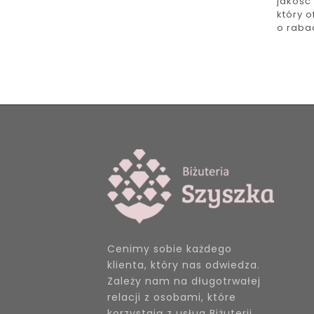
jakość
który o
o raba
Cenimy sobie każdego
klienta, który nas odwiedza.
Zależy nam na długotrwałej
relacji z osobami, które
korzystają z usług Biżuterii