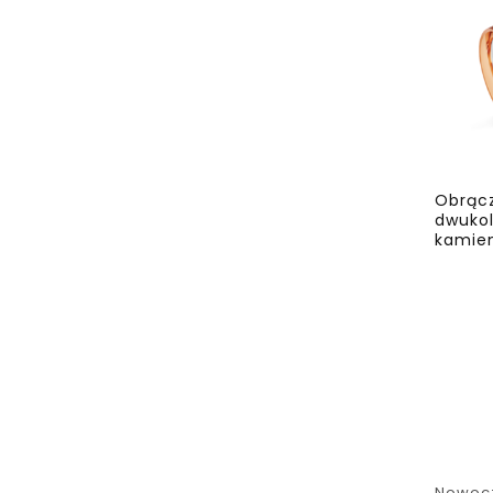
Obrącz
dwukol
kamie
Nowocz