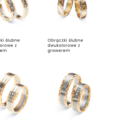
ki ślubne
Obrączki ślubne
orowe z
dwukolorowe z
rem
grawerem