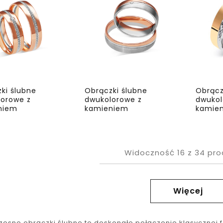
ki ślubne
Obrączki ślubne
Obrącz
orowe z
dwukolorowe z
dwukol
niem
kamieniem
kamie
Widoczność
16
z
34
pro
Więcej
esne obrączki ślubne to doskonałe połączenie klasycznej