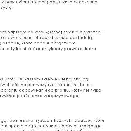
ań z pewnością docenią obrączki nowoczesne
zycję.
nym napisem po wewnętrznej stronie obrączek –
asze nowoczesne obrączki często posiadają
ną ozdobę, która nadaje obrączkom
a to tylko niektóre przykłady grawera, które
profil. W naszym sklepie klienci znajdą
wet jeśli na pierwszy rzut oka brzmi to jak
raniu odpowiedniego profilu, który nie tylko
 przykład pierścionka zaręczynowego.
ą również skorzystać z licznych rabatów, które
niem specjalnego certyfikatu potwierdzającego