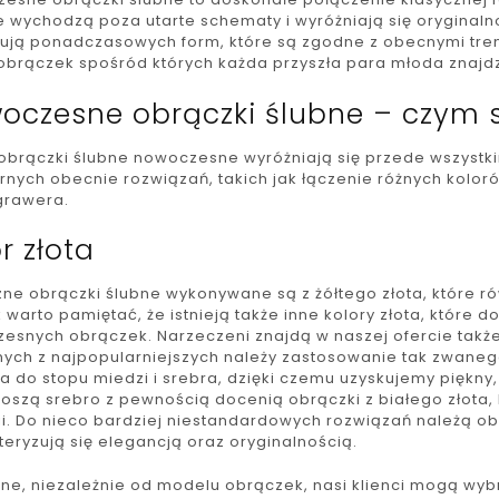
 wychodzą poza utarte schematy i wyróżniają się oryginalno
ują ponadczasowych form, które są zgodne z obecnymi trend
 obrączek spośród których każda przyszła para młoda znajdz
oczesne obrączki ślubne – czym s
obrączki ślubne nowoczesne wyróżniają się przede wszystk
nych obecnie rozwiązań, takich jak łączenie różnych koloró
grawera.
r złota
zne obrączki ślubne wykonywane są z żółtego złota, które r
warto pamiętać, że istnieją także inne kolory złota, które 
esnych obrączek. Narzeczeni znajdą w naszej ofercie także
nych z najpopularniejszych należy zastosowanie tak zwaneg
a do stopu miedzi i srebra, dzięki czemu uzyskujemy piękny,
noszą srebro z pewnością docenią obrączki z białego złota,
rii. Do nieco bardziej niestandardowych rozwiązań należą ob
eryzują się elegancją oraz oryginalnością.
ne, niezależnie od modelu obrączek, nasi klienci mogą wyb