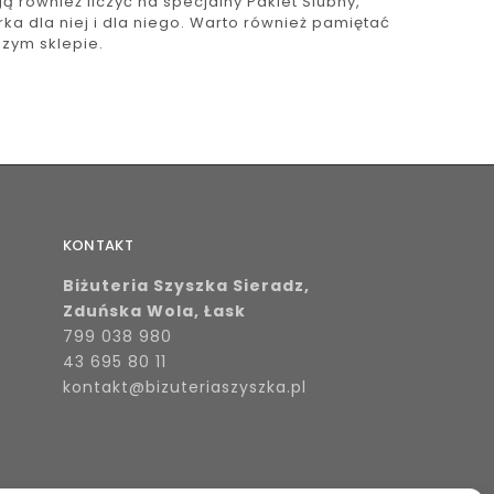
 również liczyć na specjalny Pakiet Ślubny,
ka dla niej i dla niego. Warto również pamiętać
zym sklepie.
KONTAKT
Biżuteria Szyszka Sieradz,
Zduńska Wola, Łask
799 038 980
43 695 80 11
kontakt@bizuteriaszyszka.pl