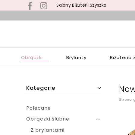
Salony Biżuterii Szyszka
B
s
S
z
S
b
Z
z
W
s
Obrączki
Brylanty
Biżuteria 
Ł
p
o
u
Now
Kategorie
Strona 
Polecane
Obrączki ślubne
Z brylantami