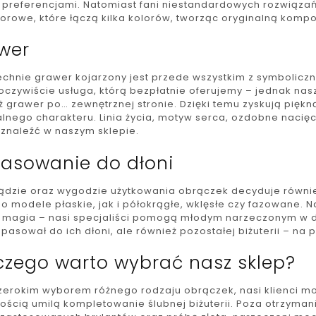
 preferencjami. Natomiast fani niestandardowych rozwiąz
orowe, które łączą kilka kolorów, tworząc oryginalną kompo
wer
chnie grawer kojarzony jest przede wszystkim z symbolicz
o oczywiście usługa, którą bezpłatnie oferujemy – jednak n
ż grawer po… zewnętrznej stronie. Dzięki temu zyskują pięk
lnego charakteru. Linia życia, motyw serca, ozdobne nacięci
znaleźć w naszym sklepie.
asowanie do dłoni
ądzie oraz wygodzie użytkowania obrączek decyduje również 
 modele płaskie, jak i półokrągłe, wklęsłe czy fazowane. Na
 magia – nasi specjaliści pomogą młodym narzeczonym w dob
pasował do ich dłoni, ale również pozostałej biżuterii – na
czego warto wybrać nasz sklep?
zerokim wyborem różnego rodzaju obrączek, nasi klienci mog
ością umilą kompletowanie ślubnej biżuterii. Poza otrzyma