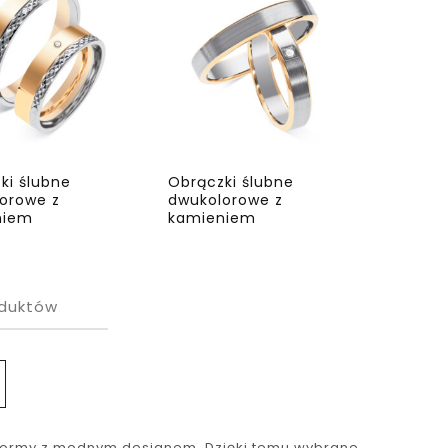
ki ślubne
Obrączki ślubne
orowe z
dwukolorowe z
niem
kamieniem
duktów
 formy z modnym designem. Dzięki temu wybrane