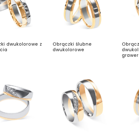
ki dwukolorowe z
Obrączki ślubne
Obrącz
ycia
dwukolorowe
dwukol
grawe