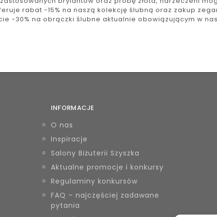
 zastosowanych brylantów oraz próbę złota, narzeczeni mogą
feruje rabat -15% na naszą kolekcję ślubną oraz zakup zegar
cie -30% na obrączki ślubne aktualnie obowiązującym w nas
INFORMACJE
O nas
Inspiracje
Salony Biżuterii Szyszka
Aktualne promocje i konkursy
Regulaminy konkursów
FAQ – najczęściej zadawane
pytania