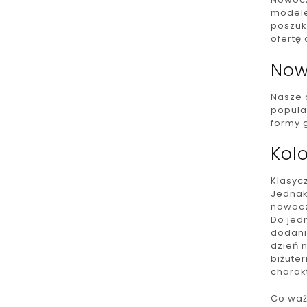
modele
poszuk
ofertę
Now
Nasze 
popular
formy 
Kolo
Klasyc
Jednak 
nowocz
Do jed
dodani
dzień 
biżute
charakt
Co waż