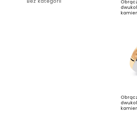
Bez kategorii
Obrącz
dwukol
kamie
Obrącz
dwukol
kamie