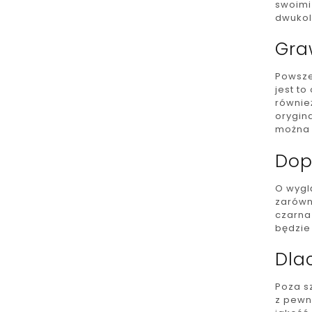
swoimi
dwukol
Gra
Powsze
jest t
równie
orygina
można 
Dop
O wygl
zarówno
czarna
będzie 
Dla
Poza s
z pewn