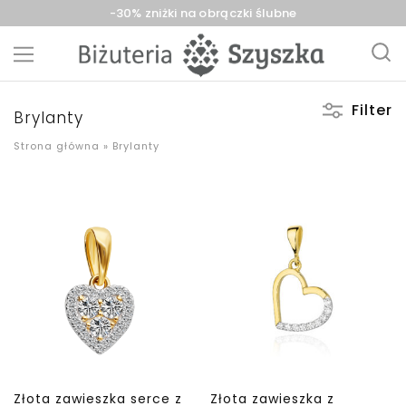
-30% zniżki na obrączki ślubne
Biżuteria
sklep
Filter
Szyszka
z
Brylanty
Sieradz,
biżuterią
Zduńska
złotą,
Strona główna
»
Brylanty
Wola,
srebrną,
Łask
pozłacaną,
obrączki,
upominki
Złota zawieszka serce z
Złota zawieszka z