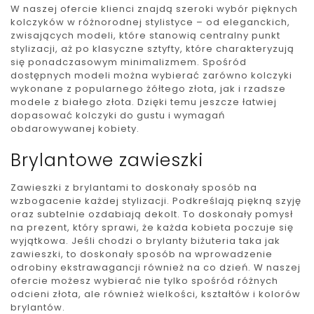
W naszej ofercie klienci znajdą szeroki wybór pięknych
kolczyków w różnorodnej stylistyce – od eleganckich,
zwisających modeli, które stanowią centralny punkt
stylizacji, aż po klasyczne sztyfty, które charakteryzują
się ponadczasowym minimalizmem. Spośród
dostępnych modeli można wybierać zarówno kolczyki
wykonane z popularnego żółtego złota, jak i rzadsze
modele z białego złota. Dzięki temu jeszcze łatwiej
dopasować kolczyki do gustu i wymagań
obdarowywanej kobiety.
Brylantowe zawieszki
Zawieszki z brylantami to doskonały sposób na
wzbogacenie każdej stylizacji. Podkreślają piękną szyję
oraz subtelnie ozdabiają dekolt. To doskonały pomysł
na prezent, który sprawi, że każda kobieta poczuje się
wyjątkowa. Jeśli chodzi o brylanty biżuteria taka jak
zawieszki, to doskonały sposób na wprowadzenie
odrobiny ekstrawagancji również na co dzień. W naszej
ofercie możesz wybierać nie tylko spośród różnych
odcieni złota, ale również wielkości, kształtów i kolorów
brylantów.