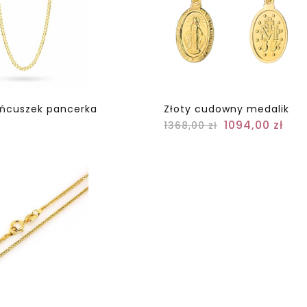
ańcuszek pancerka
Złoty cudowny medalik
1094,00
zł
1368,00
zł