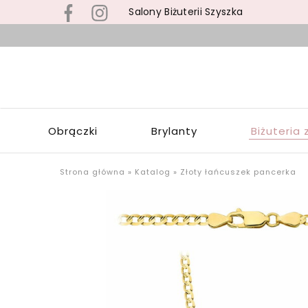
Salony Biżuterii Szyszka
B
s
S
z
S
b
Z
z
W
s
Obrączki
Brylanty
Biżuteria 
Ł
p
o
u
Strona główna
»
Katalog
»
Złoty łańcuszek pancerka