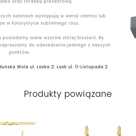
dełko oraz torebkę prezentową.
ych salonach występują w wersji ciemno lub
kże w kolorystyce subtelnego różu.
a posiadamy wiele wzorów złotej biżuterii. By
 zapraszamy do odwiedzenia jednego z naszych
punktów:
Zduńska Wola ul. Łaska 2; Łask ul. 11-Listopada 2
Produkty powiązane