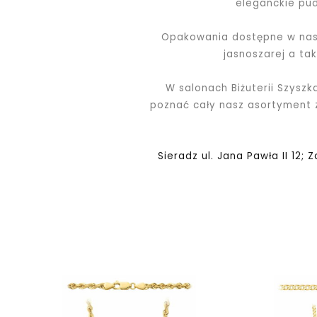
eleganckie pu
Opakowania dostępne w nasz
jasnoszarej a ta
W salonach Biżuterii Szyszk
poznać cały nasz asortyment
Sieradz ul. Jana Pawła II 12; 