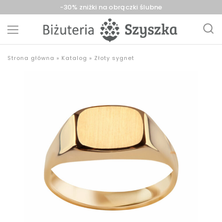
-30% zniżki na obrączki ślubne
Biżuteria
sklep
Strona główna
»
Katalog
»
Złoty sygnet
Szyszka
z
Sieradz,
biżuterią
Zduńska
złotą,
Wola,
srebrną,
Łask
pozłacaną,
obrączki,
upominki