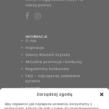
naszą pomoc.
INFORMACJE
O nas
Inspiracje
Salony Biżuterii Szyszka
Aktualne promocje i konkursy
Regulaminy konkursów
FAQ – najczęściej zadawane
pytania
Kontakt
Zarządzaj zgodą
Aby zapewnić jak najlepsze wrażenia, korzystamy z
KONTAKT
technologii, takich jak pliki cookie, do przechowywania