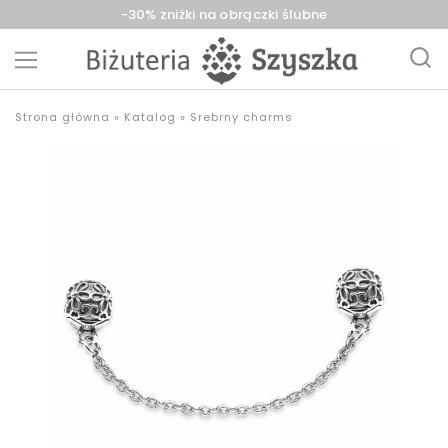
-30% zniżki na obrączki ślubne
Biżuteria
sklep
Strona główna
»
Katalog
»
Srebrny charms
Szyszka
z
Sieradz,
biżuterią
Zduńska
złotą,
Wola,
srebrną,
Łask
pozłacaną,
obrączki,
upominki