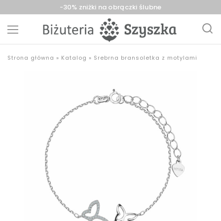
-30% zniżki na obrączki ślubne
Biżuteria
sklep
Strona główna
»
Katalog
»
Srebrna bransoletka z motylami
Szyszka
z
Sieradz,
biżuterią
Zduńska
złotą,
Wola,
srebrną,
Łask
pozłacaną,
obrączki,
upominki