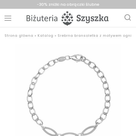
-30% zniżki na obrączki ślubne
Biżuteria
sklep
Strona główna
»
Katalog
»
Srebrna bransoletka z motywem ogniw
Szyszka
z
Sieradz,
biżuterią
Zduńska
złotą,
Wola,
srebrną,
Łask
pozłacaną,
obrączki,
upominki