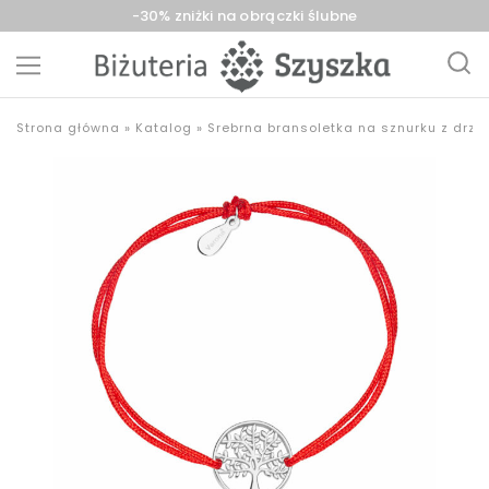
-30% zniżki na obrączki ślubne
Biżuteria
sklep
Strona główna
»
Katalog
»
Srebrna bransoletka na sznurku z drz
Szyszka
z
Sieradz,
biżuterią
Zduńska
złotą,
Wola,
srebrną,
Łask
pozłacaną,
obrączki,
upominki