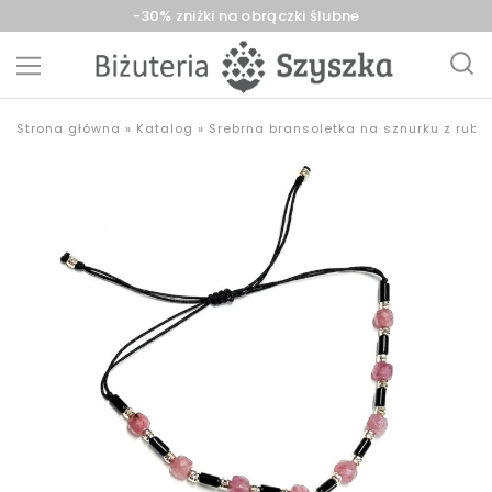
-30% zniżki na obrączki ślubne
Biżuteria
sklep
Strona główna
»
Katalog
»
Srebrna bransoletka na sznurku z rubi
Szyszka
z
Sieradz,
biżuterią
Zduńska
złotą,
Wola,
srebrną,
Łask
pozłacaną,
obrączki,
upominki