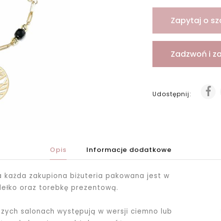
Zapytaj o sz
Zadzwoń i z
Udostępnij:
Opis
Informacje dodatkowe
ka każda zakupiona biżuteria pakowana jest
w
dełko oraz torebkę prezentową.
ych salonach występują w wersji ciemno lub