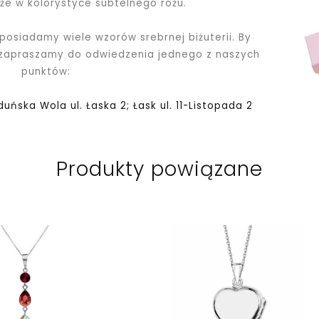
kże w kolorystyce subtelnego różu.
 posiadamy wiele wzorów srebrnej biżuterii. By
 zapraszamy do odwiedzenia jednego z naszych
punktów:
Zduńska Wola ul. Łaska 2; Łask ul. 11-Listopada 2
Produkty powiązane