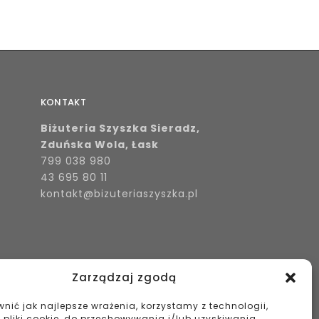
KONTAKT
Biżuteria Szyszka Sieradz,
Zduńska Wola, Łask
799 038 980
43 695 80 11
kontakt@bizuteriaszyszka.pl
Zarządzaj zgodą
nić jak najlepsze wrażenia, korzystamy z technologii,
k pliki cookie, do przechowywania i/lub uzyskiwania