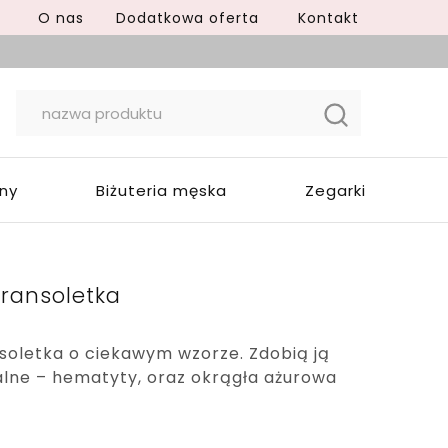
O nas
Dodatkowa oferta
Kontakt
yny
Biżuteria męska
Zegarki
ransoletka
soletka o ciekawym wzorze. Zdobią ją
alne – hematyty, oraz okrągła ażurowa