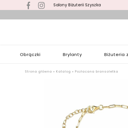
Salony Biżuterii Szyszka
B
s
S
z
S
b
Z
z
W
s
Obrączki
Brylanty
Biżuteria 
Ł
p
o
u
Strona główna
»
Katalog
»
Pozłacana bransoletka