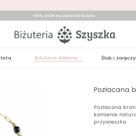
-30% zniżki na obrączki ślubne
iżuteria
klep
zyszka
ieradz,
iżuterią
duńska
łotą,
ola,
rebrną,
złota
Biżuteria srebrna
Ślub i zaręcz
ask
ozłacaną,
brączki,
pominki
Pozłacana b
Pozłacana bran
kamienie natur
przywieszka