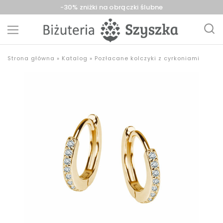
-30% zniżki na obrączki ślubne
Biżuteria
sklep
Strona główna
»
Katalog
»
Pozłacane kolczyki z cyrkoniami
Szyszka
z
Sieradz,
biżuterią
Zduńska
złotą,
Wola,
srebrną,
Łask
pozłacaną,
obrączki,
upominki