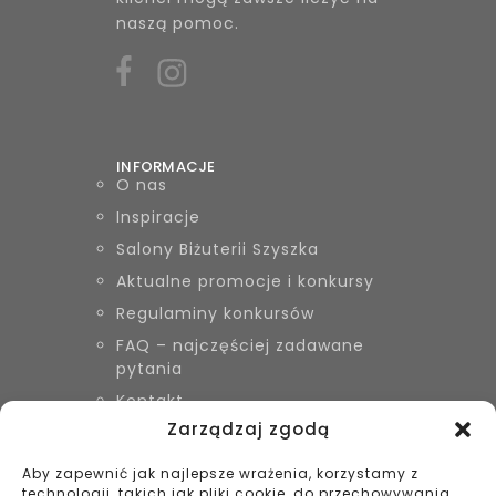
naszą pomoc.
INFORMACJE
O nas
Inspiracje
Salony Biżuterii Szyszka
Aktualne promocje i konkursy
Regulaminy konkursów
FAQ – najczęściej zadawane
pytania
Kontakt
Zarządzaj zgodą
Aby zapewnić jak najlepsze wrażenia, korzystamy z
KONTAKT
technologii, takich jak pliki cookie, do przechowywania