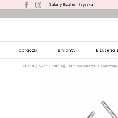
Salony Biżuterii Szyszka
B
s
S
z
S
b
Z
z
W
s
Obrączki
Brylanty
Biżuteria 
Ł
p
o
u
Strona główna
»
Katalog
»
Srebrne kolczyki z motywem