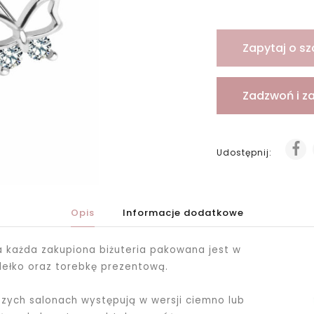
Zapytaj o sz
Zadzwoń i z
Udostępnij:
Opis
Informacje dodatkowe
ka każda zakupiona biżuteria pakowana jest
w
dełko oraz torebkę prezentową.
ych salonach występują w wersji ciemno lub