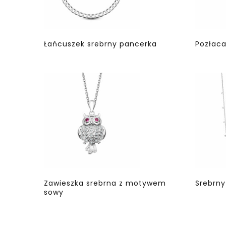
Łańcuszek srebrny pancerka
Pozłaca
Zawieszka srebrna z motywem
Srebrny
sowy