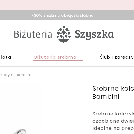
-30% zniżki na obrączki ślubne
iżuteria
klep
zyszka
ieradz,
iżuterią
duńska
łotą,
ola,
rebrną,
złota
Biżuteria srebrna
Ślub i zaręcz
ask
ozłacaną,
brączki,
pominki
 motyla-Bambini
Srebrne kol
Bambini
Srebrne kolczyk
ozdobione dwie
Idealne na prez