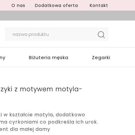
O nas
Dodatkowa oferta
Kontakt
yny
Biżuteria męska
Zegarki
czyki z motywem motyla-
i w kształcie motyla, dodatkowo
ma cyrkoniami co podkreśla ich urok.
ent dla małej damy