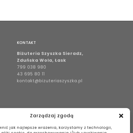
KONTAKT
Biżuteria Szyszka Sieradz,
Zduńska Wola, Łask
799 038 980
43 695 80 11
kontakt@bizuteriaszyszka.pl
Zarządzaj zgodą
nić jak najlepsze wrażenia, korzystamy z technologii,
k pliki cookie, do przechowywania i/lub uzyskiwania