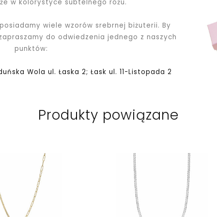
kże w kolorystyce subtelnego różu.
 posiadamy wiele wzorów srebrnej biżuterii. By
 zapraszamy do odwiedzenia jednego z naszych
punktów:
Zduńska Wola ul. Łaska 2; Łask ul. 11-Listopada 2
Produkty powiązane