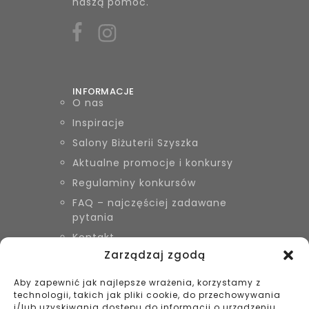
naszą pomoc.
INFORMACJE
O nas
Inspiracje
Salony Biżuterii Szyszka
Aktualne promocje i konkursy
Regulaminy konkursów
FAQ – najczęściej zadawane
pytania
Kontakt
Zarządzaj zgodą
Aby zapewnić jak najlepsze wrażenia, korzystamy z
KONTAKT
technologii, takich jak pliki cookie, do przechowywania
Biżuteria Szyszka Sieradz,
i/lub uzyskiwania dostępu do informacji o urządzeniu.