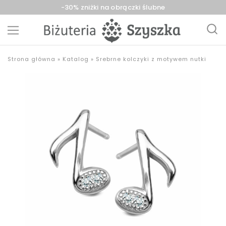
-30% zniżki na obrączki ślubne
Biżuteria
sklep
Strona główna
»
Katalog
»
Srebrne kolczyki z motywem nutki
Szyszka
z
Sieradz,
biżuterią
Zduńska
złotą,
Wola,
srebrną,
Łask
pozłacaną,
obrączki,
upominki