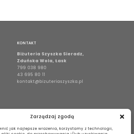
KONTAKT
Biżuteria Szyszka Sieradz,
Zduńska Wola, Łask
799 038 980
43 695 80 11
kontakt@bizuteriaszyszka.pl
Zarządzaj zgodą
nić jak najlepsze wrażenia, korzystamy z technologii,
k pliki cookie, do przechowywania i/lub uzyskiwania