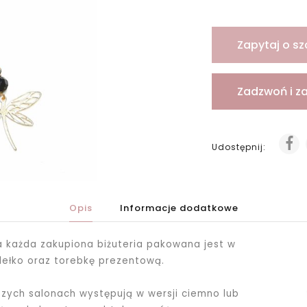
Zapytaj o sz
Zadzwoń i z
Udostępnij:
Opis
Informacje dodatkowe
ka każda zakupiona biżuteria pakowana jest
w
dełko oraz torebkę prezentową.
ych salonach występują w wersji ciemno lub