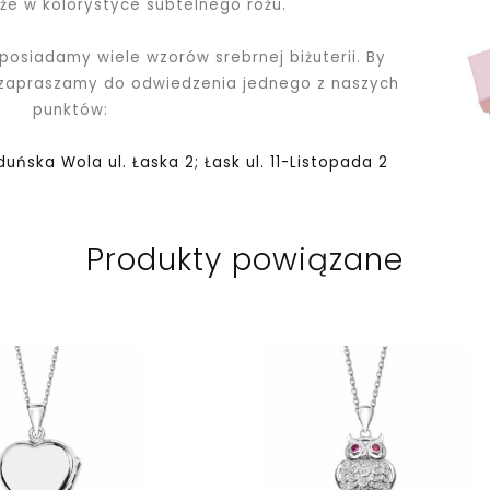
kże w kolorystyce subtelnego różu.
 posiadamy wiele wzorów srebrnej biżuterii. By
 zapraszamy do odwiedzenia jednego z naszych
punktów:
Zduńska Wola ul. Łaska 2; Łask ul. 11-Listopada 2
Produkty powiązane