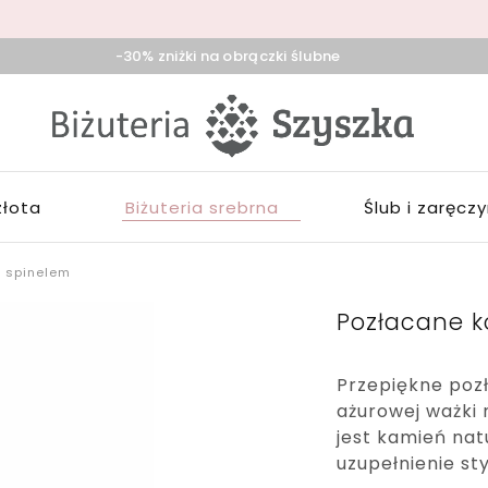
-30% zniżki na obrączki ślubne
iżuteria
klep
zyszka
ieradz,
iżuterią
duńska
łotą,
ola,
rebrną,
złota
Biżuteria srebrna
Ślub i zaręcz
ask
ozłacaną,
brączki,
pominki
i spinelem
Pozłacane ko
Przepiękne pozł
ażurowej ważki
jest kamień nat
uzupełnienie sty