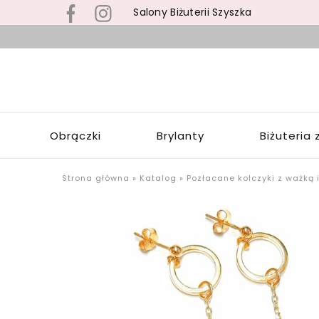
Salony Biżuterii Szyszka
B
s
S
z
S
b
Z
z
W
s
Obrączki
Brylanty
Biżuteria 
Ł
p
o
u
Strona główna
»
Katalog
»
Pozłacane kolczyki z ważką 