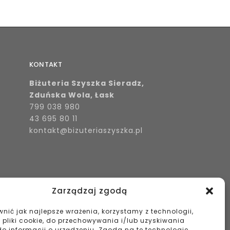
KONTAKT
Biżuteria Szyszka Sieradz,
Zduńska Wola, Łask
799 038 980
43 695 80 11
kontakt@bizuteriaszyszka.pl
Zarządzaj zgodą
nić jak najlepsze wrażenia, korzystamy z technologii,
k pliki cookie, do przechowywania i/lub uzyskiwania
o informacji o urządzeniu. Zgoda na te technologie