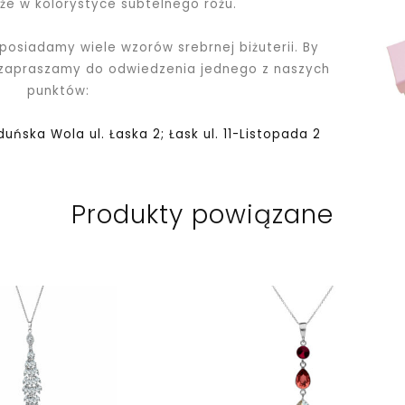
kże w kolorystyce subtelnego różu.
 posiadamy wiele wzorów srebrnej biżuterii. By
 zapraszamy do odwiedzenia jednego z naszych
punktów:
Zduńska Wola ul. Łaska 2; Łask ul. 11-Listopada 2
Produkty powiązane