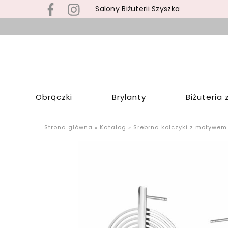
Salony Biżuterii Szyszka
B
s
S
z
S
b
Z
z
W
s
Obrączki
Brylanty
Biżuteria 
Ł
p
o
u
Strona główna
»
Katalog
»
Srebrna kolczyki z motywem