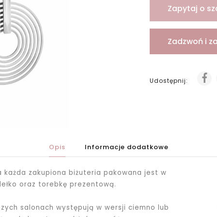
Zapytaj o sz
Zadzwoń i z
Udostępnij:
Opis
Informacje dodatkowe
ka każda zakupiona biżuteria pakowana jest
w
dełko oraz torebkę prezentową.
ych salonach występują w wersji ciemno lub