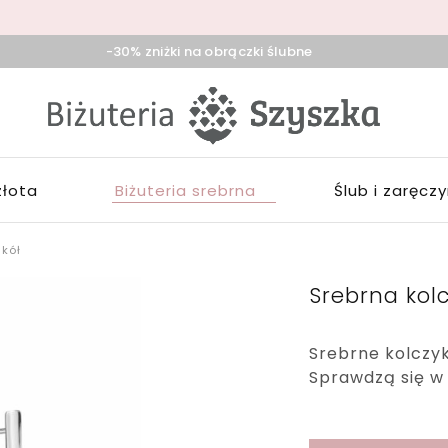
-30% zniżki na obrączki ślubne
iżuteria
klep
zyszka
ieradz,
iżuterią
duńska
łotą,
ola,
rebrną,
złota
Biżuteria srebrna
Ślub i zaręcz
ask
ozłacaną,
brączki,
pominki
 kół
Srebrna kol
Srebrne kolczyk
Sprawdzą się w c