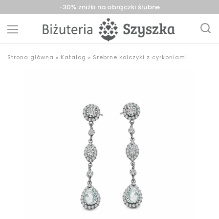
-30% zniżki na obrączki ślubne
Biżuteria
sklep
Strona główna
»
Katalog
»
Srebrne kolczyki z cyrkoniami
Szyszka
z
Sieradz,
biżuterią
Zduńska
złotą,
Wola,
srebrną,
Łask
pozłacaną,
obrączki,
upominki