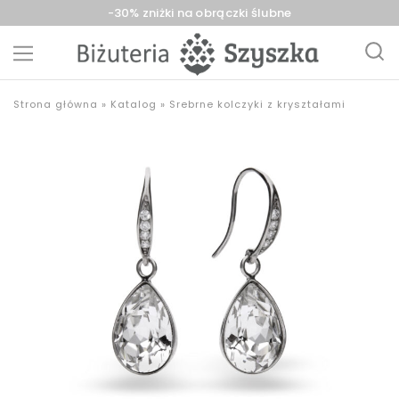
-30% zniżki na obrączki ślubne
Biżuteria
sklep
Strona główna
»
Katalog
»
Srebrne kolczyki z kryształami
Szyszka
z
Sieradz,
biżuterią
Zduńska
złotą,
Wola,
srebrną,
Łask
pozłacaną,
obrączki,
upominki