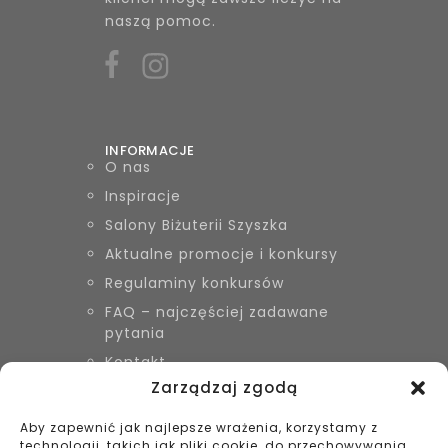
naszą pomoc.
INFORMACJE
O nas
Inspiracje
Salony Biżuterii Szyszka
Aktualne promocje i konkursy
Regulaminy konkursów
FAQ – najczęściej zadawane
pytania
Kontakt
Zarządzaj zgodą
Aby zapewnić jak najlepsze wrażenia, korzystamy z
KONTAKT
technologii, takich jak pliki cookie, do przechowywania