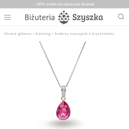
-30% zniżki na obrączki ślubne
Biżuteria
sklep
Strona główna
»
Katalog
»
Srebrny naszyjnik z kryształami
Szyszka
z
Sieradz,
biżuterią
Zduńska
złotą,
Wola,
srebrną,
Łask
pozłacaną,
obrączki,
upominki