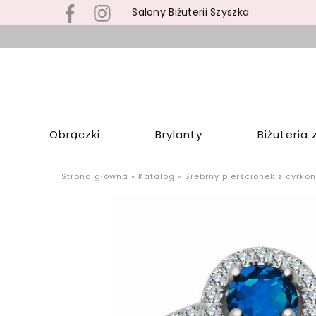
Salony Biżuterii Szyszka
B
s
S
z
S
b
Z
z
W
s
Obrączki
Brylanty
Biżuteria 
Ł
p
o
u
Strona główna
»
Katalog
»
Srebrny pierścionek z cyrko