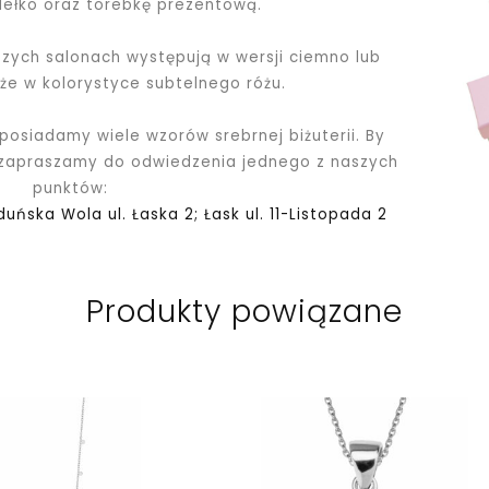
dełko oraz torebkę prezentową.
ych salonach występują w wersji ciemno lub
kże w kolorystyce subtelnego różu.
 posiadamy wiele wzorów srebrnej biżuterii. By
 zapraszamy do odwiedzenia jednego z naszych
punktów:
Zduńska Wola ul. Łaska 2; Łask ul. 11-Listopada 2
Produkty powiązane