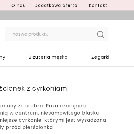
O nas
Dodatkowa oferta
Kontakt
yny
Biżuteria męska
Zegarki
ścionek z cyrkoniami
konany ze srebra. Poza czarującą
onią w centrum, niesamowitego blasku
niejsze cyrkonie, którymi jest wysadzona
ły przód pierścionka