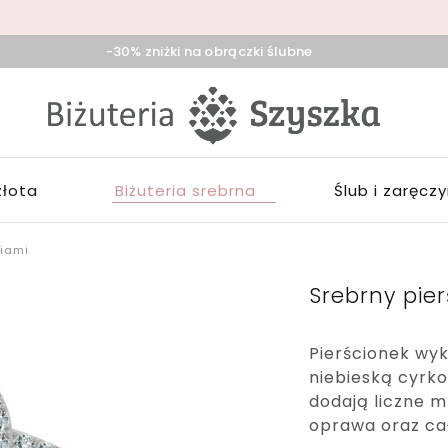
-30% zniżki na obrączki ślubne
iżuteria
klep
zyszka
ieradz,
iżuterią
duńska
łotą,
ola,
rebrną,
złota
Biżuteria srebrna
Ślub i zaręcz
ask
ozłacaną,
brączki,
pominki
niami
Srebrny pier
Pierścionek wy
niebieską cyrk
dodają liczne m
oprawa oraz ca