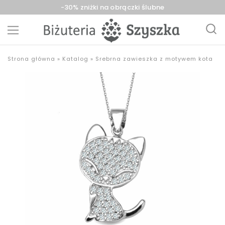
-30% zniżki na obrączki ślubne
Biżuteria
sklep
Strona główna
»
Katalog
»
Srebrna zawieszka z motywem kota
Szyszka
z
Sieradz,
biżuterią
Zduńska
złotą,
Wola,
srebrną,
Łask
pozłacaną,
obrączki,
upominki