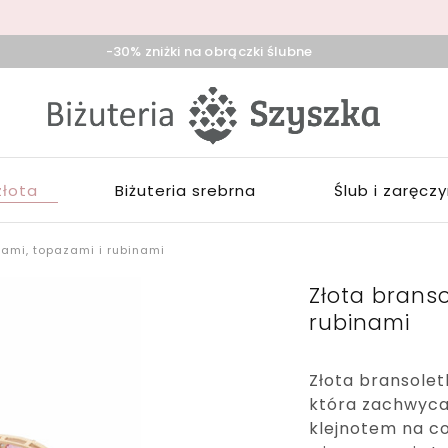
-30% zniżki na obrączki ślubne
iżuteria
klep
zyszka
ieradz,
iżuterią
duńska
łotą,
ola,
rebrną,
złota
Biżuteria srebrna
Ślub i zaręcz
ask
ozłacaną,
brączki,
pominki
ami, topazami i rubinami
Złota brans
rubinami
Złota bransolet
która zachwyca
klejnotem na c