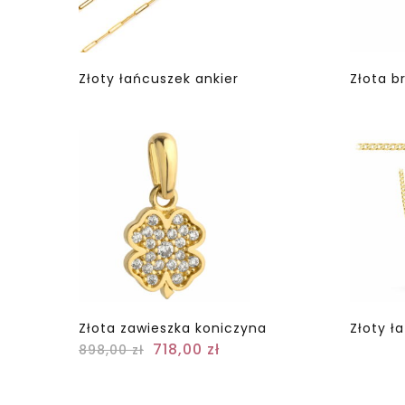
Złoty łańcuszek ankier
Złota b
Złota zawieszka koniczyna
Złoty ł
718,00
zł
898,00
zł