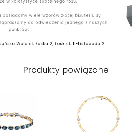
kże w kolorystyce subtelnego różu.
a posiadamy wiele wzorów złotej biżuterii. By
 zapraszamy do odwiedzenia jednego z naszych
punktów:
Zduńska Wola ul. Łaska 2; Łask ul. 11-Listopada 2
Produkty powiązane