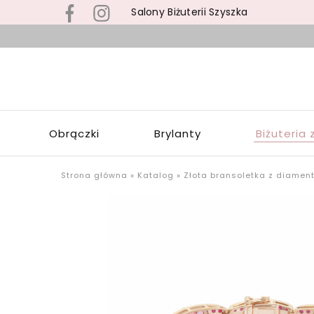
Salony Biżuterii Szyszka
B
s
S
z
S
b
Z
z
W
s
Obrączki
Brylanty
Biżuteria 
Ł
p
o
u
Strona główna
»
Katalog
»
Złota bransoletka z diament