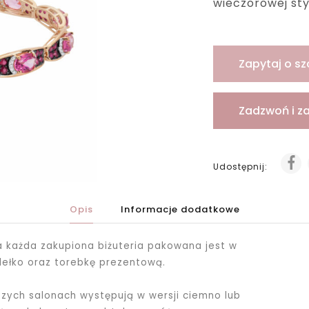
wieczorowej styl
Zapytaj o sz
Zadzwoń i z
Udostępnij:
Opis
Informacje dodatkowe
ka każda zakupiona biżuteria pakowana jest
w
dełko oraz torebkę prezentową.
ych salonach występują w wersji ciemno lub