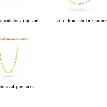
ransoletka z topazami
Złota bransoletka z perła
ańcuszek pancerka