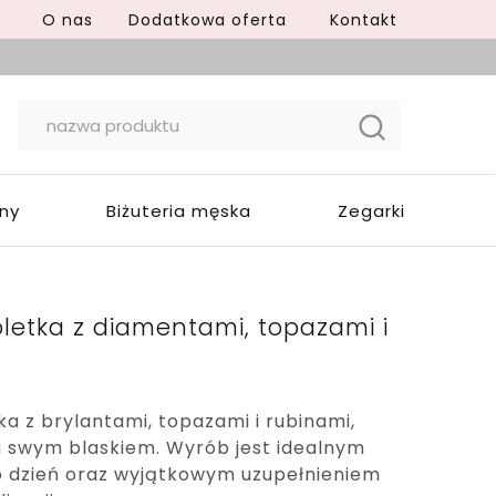
O nas
Dodatkowa oferta
Kontakt
yny
Biżuteria męska
Zegarki
oletka z diamentami, topazami i
ka z brylantami, topazami i rubinami,
 swym blaskiem. Wyrób jest idealnym
o dzień oraz wyjątkowym uzupełnieniem