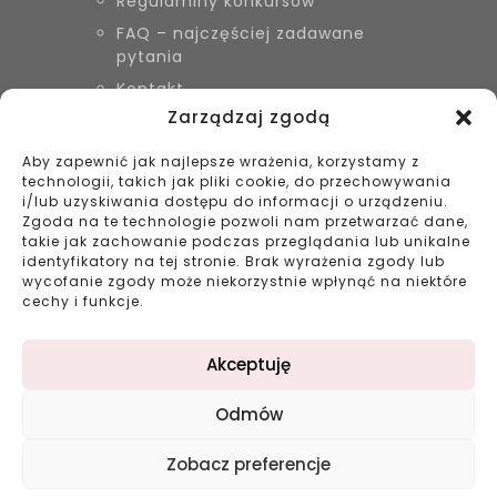
Regulaminy konkursów
FAQ – najczęściej zadawane
pytania
Kontakt
Zarządzaj zgodą
Aby zapewnić jak najlepsze wrażenia, korzystamy z
KONTAKT
technologii, takich jak pliki cookie, do przechowywania
Biżuteria Szyszka Sieradz,
i/lub uzyskiwania dostępu do informacji o urządzeniu.
Zduńska Wola, Łask
Zgoda na te technologie pozwoli nam przetwarzać dane,
takie jak zachowanie podczas przeglądania lub unikalne
799 038 980
identyfikatory na tej stronie. Brak wyrażenia zgody lub
43 695 80 11
wycofanie zgody może niekorzystnie wpłynąć na niektóre
kontakt@bizuteriaszyszka.pl
cechy i funkcje.
Akceptuję
Odmów
©2023 bizuteriaszyszka.pl All rights reserved |
Zobacz preferencje
Projekt: double-digital.pl