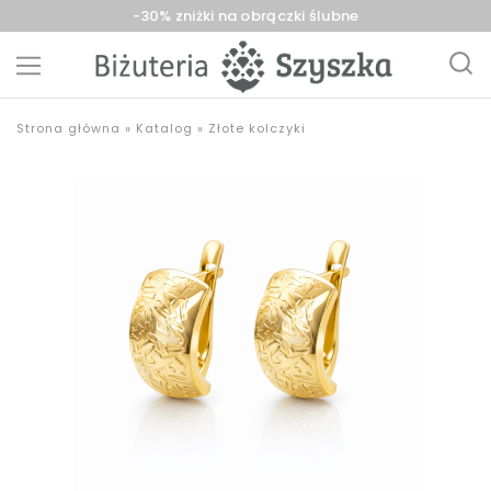
-30% zniżki na obrączki ślubne
Biżuteria
sklep
Strona główna
»
Katalog
»
Złote kolczyki
Szyszka
z
Sieradz,
biżuterią
Zduńska
złotą,
Wola,
srebrną,
Łask
pozłacaną,
obrączki,
upominki