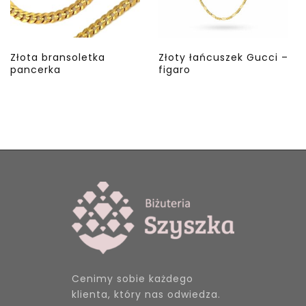
Złota bransoletka
Złoty łańcuszek Gucci –
pancerka
figaro
Cenimy sobie każdego
klienta, który nas odwiedza.