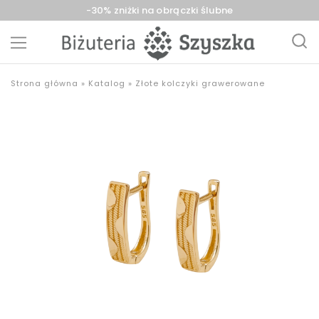
-30% zniżki na obrączki ślubne
Biżuteria
sklep
Strona główna
»
Katalog
»
Złote kolczyki grawerowane
Szyszka
z
Sieradz,
biżuterią
Zduńska
złotą,
Wola,
srebrną,
Łask
pozłacaną,
obrączki,
upominki