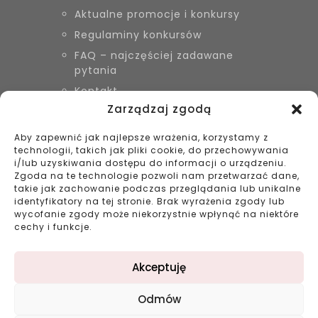
Aktualne promocje i konkursy
Regulaminy konkursów
FAQ – najczęściej zadawane
pytania
Kontakt
Zarządzaj zgodą
Aby zapewnić jak najlepsze wrażenia, korzystamy z
KONTAKT
technologii, takich jak pliki cookie, do przechowywania
Biżuteria Szyszka Sieradz,
i/lub uzyskiwania dostępu do informacji o urządzeniu.
Zduńska Wola, Łask
Zgoda na te technologie pozwoli nam przetwarzać dane,
takie jak zachowanie podczas przeglądania lub unikalne
799 038 980
identyfikatory na tej stronie. Brak wyrażenia zgody lub
43 695 80 11
wycofanie zgody może niekorzystnie wpłynąć na niektóre
kontakt@bizuteriaszyszka.pl
cechy i funkcje.
Akceptuję
Odmów
©2023 bizuteriaszyszka.pl All rights reserved |