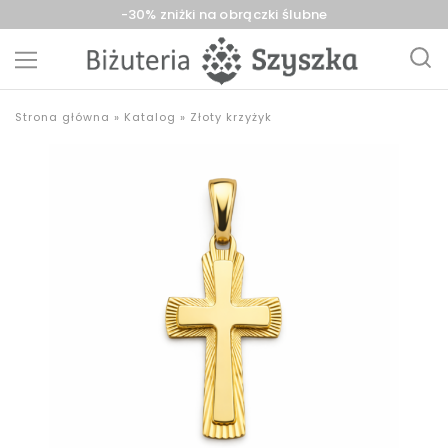
-30% zniżki na obrączki ślubne
Biżuteria
sklep
Strona główna
»
Katalog
»
Złoty krzyżyk
Szyszka
z
Sieradz,
biżuterią
Zduńska
złotą,
Wola,
srebrną,
Łask
pozłacaną,
obrączki,
upominki