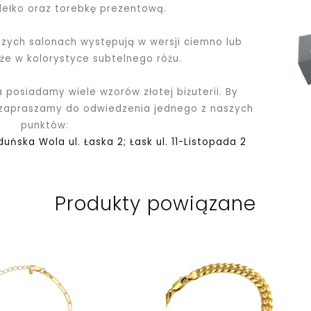
dełko oraz torebkę prezentową.
ych salonach występują w wersji ciemno lub
kże w kolorystyce subtelnego różu.
a posiadamy wiele wzorów złotej biżuterii. By
 zapraszamy do odwiedzenia jednego z naszych
punktów:
Zduńska Wola ul. Łaska 2; Łask ul. 11-Listopada 2
Produkty powiązane