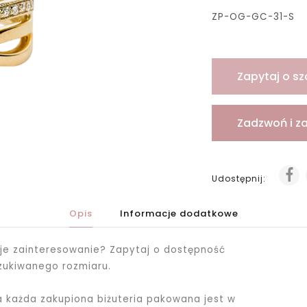
ZP-OG-GC-31-S
Zapytaj o sz
Zadzwoń i z
Udostępnij:
Opis
Informacje dodatkowe
je zainteresowanie? Zapytaj o dostępność
zukiwanego rozmiaru.
ka każda zakupiona biżuteria pakowana jest
w