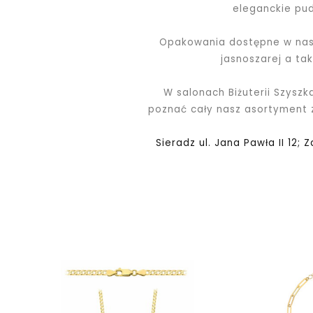
eleganckie pu
Opakowania dostępne w nasz
jasnoszarej a ta
W salonach Biżuterii Szyszk
poznać cały nasz asortyment
Sieradz ul. Jana Pawła II 12; 