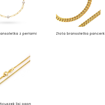
ransoletka z perłami
Złota bransoletka pancer
ańcuszek lisi ogon