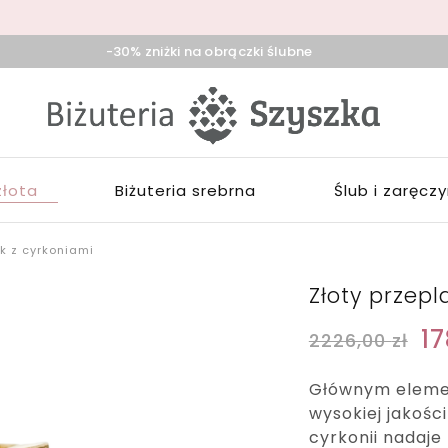
-30% zniżki na obrączki ślubne
iżuteria
klep
zyszka
ieradz,
iżuterią
duńska
łotą,
ola,
rebrną,
złota
Biżuteria srebrna
Ślub i zaręcz
ask
ozłacaną,
brączki,
pominki
ek z cyrkoniami
Złoty przepl
17
2226,00
zł
Głównym elemen
wysokiej jakośc
cyrkonii nadaje