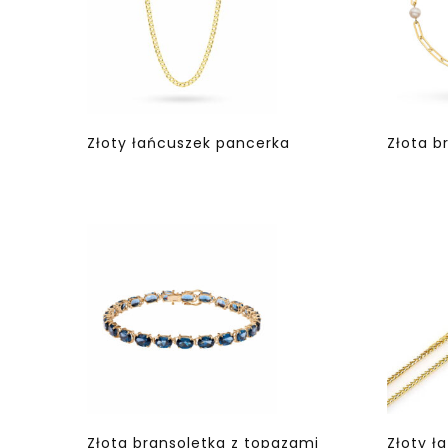
Złoty łańcuszek pancerka
Złota b
Złota bransoletka z topazami
Złoty ł