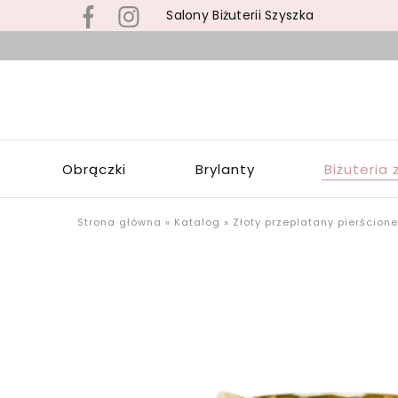
Salony Biżuterii Szyszka
B
s
S
z
S
b
Z
z
W
s
Obrączki
Brylanty
Biżuteria 
Ł
p
o
u
Strona główna
»
Katalog
»
Złoty przeplatany pierścion