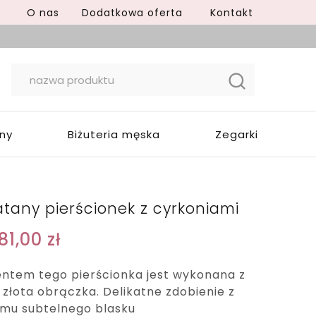
O nas
Dodatkowa oferta
Kontakt
yny
Biżuteria męska
Zegarki
atany pierścionek z cyrkoniami
81,00
zł
tem tego pierścionka jest wykonana z
i złota obrączka. Delikatne zdobienie z
 mu subtelnego blasku