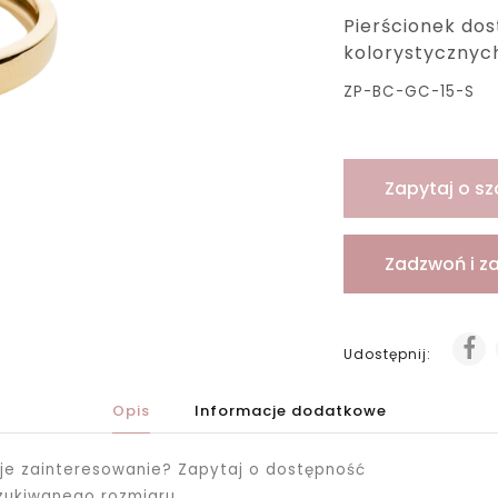
Pierścionek do
kolorystycznyc
ZP-BC-GC-15-S
Zapytaj o sz
Zadzwoń i z
Udostępnij:
Opis
Informacje dodatkowe
je zainteresowanie? Zapytaj o dostępność
zukiwanego rozmiaru.