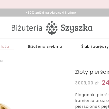
-30% zniżki na obrączki ślubne
iżuteria
klep
zyszka
ieradz,
iżuterią
duńska
łotą,
ola,
rebrną,
złota
Biżuteria srebrna
Ślub i zaręcz
ask
ozłacaną,
brączki,
pominki
mi
Złoty pierśc
2
3003,00
zł
Elegancki pierś
kamienia oraz o
pierścionek pięk