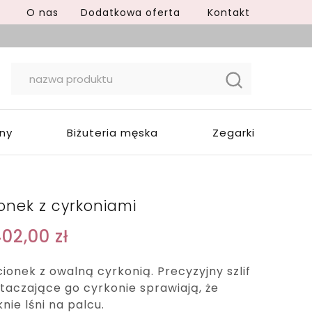
O nas
Dodatkowa oferta
Kontakt
yny
Biżuteria męska
Zegarki
ionek z cyrkoniami
402,00
zł
cionek z owalną cyrkonią. Precyzyjny szlif
taczające go cyrkonie sprawiają, że
nie lśni na palcu.