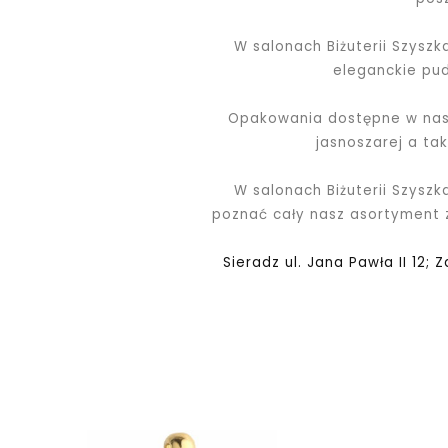
W salonach Biżuterii Szysz
eleganckie pu
Opakowania dostępne w nasz
jasnoszarej a ta
W salonach Biżuterii Szyszk
poznać cały nasz asortyment
Sieradz ul. Jana Pawła II 12; 