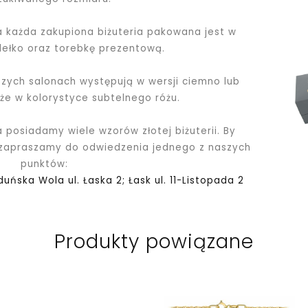
ka każda zakupiona biżuteria pakowana jest
w
dełko oraz torebkę prezentową.
ych salonach występują w wersji ciemno lub
kże w kolorystyce subtelnego różu.
a posiadamy wiele wzorów złotej biżuterii. By
 zapraszamy do odwiedzenia jednego z naszych
punktów:
Zduńska Wola ul. Łaska 2; Łask ul. 11-Listopada 2
Produkty powiązane