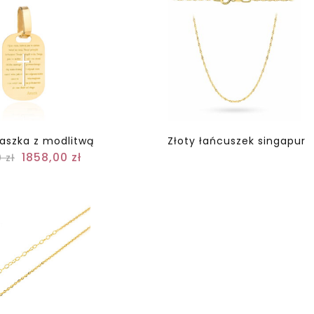
laszka z modlitwą
Złoty łańcuszek singapur
1858,00
zł
0
zł