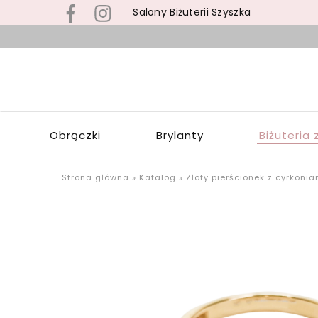
Salony Biżuterii Szyszka
B
s
S
z
S
b
Z
z
W
s
Obrączki
Brylanty
Biżuteria 
Ł
p
o
u
Strona główna
»
Katalog
»
Złoty pierścionek z cyrkonia