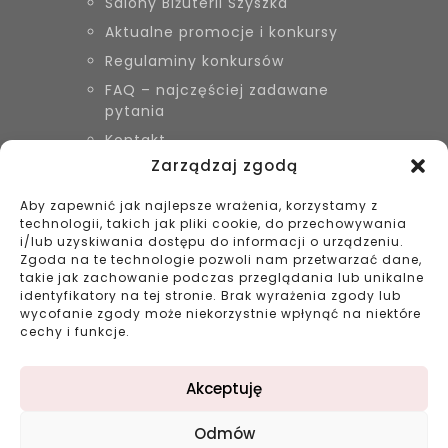
Salony Biżuterii Szyszka
Aktualne promocje i konkursy
Regulaminy konkursów
FAQ – najczęściej zadawane
pytania
Kontakt
Zarządzaj zgodą
Aby zapewnić jak najlepsze wrażenia, korzystamy z
KONTAKT
technologii, takich jak pliki cookie, do przechowywania
Biżuteria Szyszka Sieradz,
i/lub uzyskiwania dostępu do informacji o urządzeniu.
Zduńska Wola, Łask
Zgoda na te technologie pozwoli nam przetwarzać dane,
takie jak zachowanie podczas przeglądania lub unikalne
799 038 980
identyfikatory na tej stronie. Brak wyrażenia zgody lub
43 695 80 11
wycofanie zgody może niekorzystnie wpłynąć na niektóre
kontakt@bizuteriaszyszka.pl
cechy i funkcje.
Akceptuję
Odmów