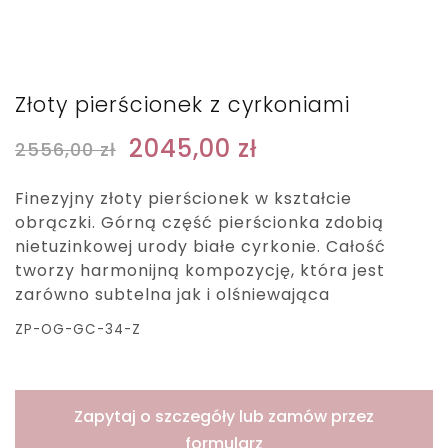
Złoty pierścionek z cyrkoniami
2045,00
zł
2556,00
zł
Finezyjny złoty pierścionek w kształcie
obrączki. Górną część pierścionka zdobią
nietuzinkowej urody białe cyrkonie. Całość
tworzy harmonijną kompozycję, która jest
zarówno subtelna jak i olśniewająca
ZP-OG-GC-34-Z
Zapytaj o szczegóły lub zamów przez
formularz