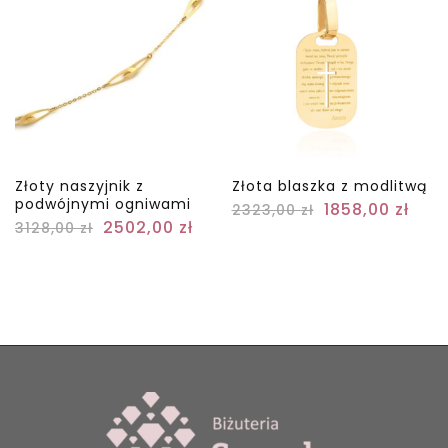
Złoty naszyjnik z
Złota blaszka z modlitwą
podwójnymi ogniwami
1858,00
zł
2323,00
zł
2502,00
zł
3128,00
zł