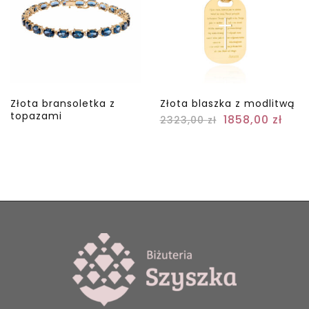
Złota bransoletka z
Złota blaszka z modlitwą
topazami
1858,00
zł
2323,00
zł