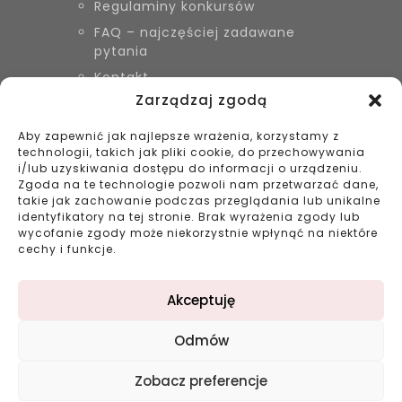
Regulaminy konkursów
FAQ – najczęściej zadawane
pytania
Kontakt
Zarządzaj zgodą
Aby zapewnić jak najlepsze wrażenia, korzystamy z
KONTAKT
technologii, takich jak pliki cookie, do przechowywania
Biżuteria Szyszka Sieradz,
i/lub uzyskiwania dostępu do informacji o urządzeniu.
Zduńska Wola, Łask
Zgoda na te technologie pozwoli nam przetwarzać dane,
takie jak zachowanie podczas przeglądania lub unikalne
799 038 980
identyfikatory na tej stronie. Brak wyrażenia zgody lub
43 695 80 11
wycofanie zgody może niekorzystnie wpłynąć na niektóre
kontakt@bizuteriaszyszka.pl
cechy i funkcje.
Akceptuję
Odmów
©2023 bizuteriaszyszka.pl All rights reserved |
Zobacz preferencje
Projekt: double-digital.pl