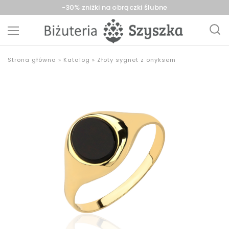
-30% zniżki na obrączki ślubne
Biżuteria
sklep
Strona główna
»
Katalog
»
Złoty sygnet z onyksem
Szyszka
z
Sieradz,
biżuterią
Zduńska
złotą,
Wola,
srebrną,
Łask
pozłacaną,
obrączki,
upominki