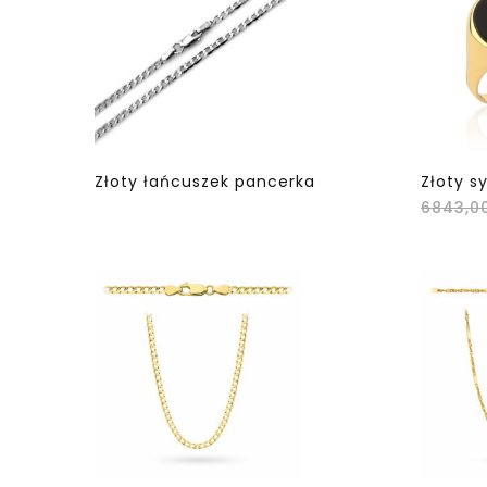
Złoty łańcuszek pancerka
Złoty s
6843,0