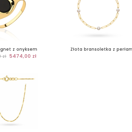
ygnet z onyksem
Złota bransoletka z perła
5474,00
zł
0
zł