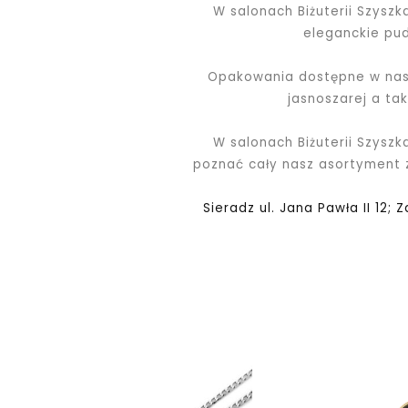
W salonach Biżuterii Szysz
eleganckie pu
Opakowania dostępne w nasz
jasnoszarej a ta
W salonach Biżuterii Szyszk
poznać cały nasz asortyment
Sieradz ul. Jana Pawła II 12; 