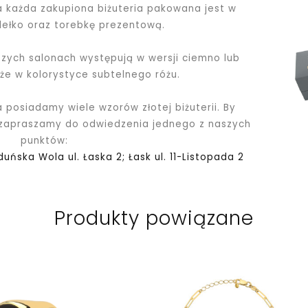
ka każda zakupiona biżuteria pakowana jest
w
dełko oraz torebkę prezentową.
ych salonach występują w wersji ciemno lub
kże w kolorystyce subtelnego różu.
a posiadamy wiele wzorów złotej biżuterii. By
 zapraszamy do odwiedzenia jednego z naszych
punktów:
Zduńska Wola ul. Łaska 2; Łask ul. 11-Listopada 2
Produkty powiązane