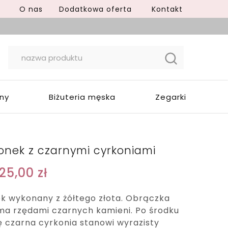
O nas
Dodatkowa oferta
Kontakt
yny
Biżuteria męska
Zegarki
ionek z czarnymi cyrkoniami
125,00
zł
ek wykonany z żółtego złota. Obrączka
a rzędami czarnych kamieni. Po środku
ę czarna cyrkonia stanowi wyrazisty