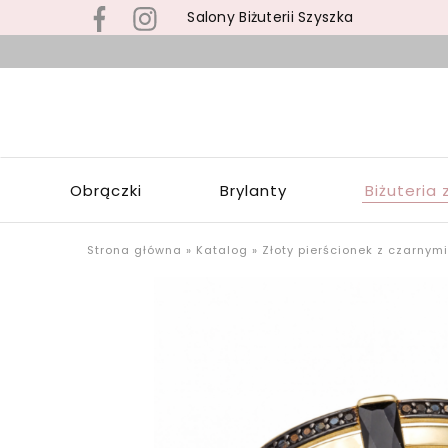
Salony Biżuterii Szyszka
B
s
S
z
S
b
Z
z
W
s
Obrączki
Brylanty
Biżuteria 
Ł
p
o
u
Strona główna
»
Katalog
»
Złoty pierścionek z czarnym