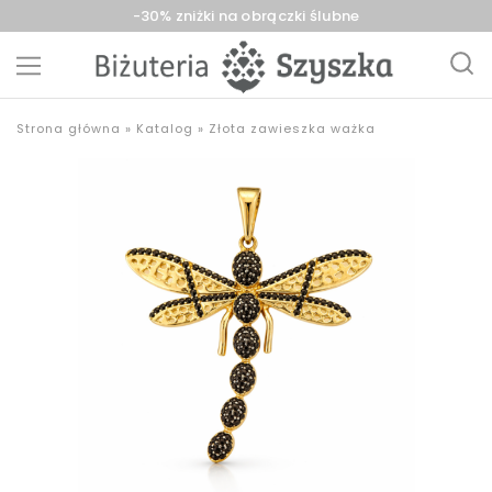
-30% zniżki na obrączki ślubne
Biżuteria
sklep
Strona główna
»
Katalog
»
Złota zawieszka ważka
Szyszka
z
Sieradz,
biżuterią
Zduńska
złotą,
Wola,
srebrną,
Łask
pozłacaną,
obrączki,
upominki