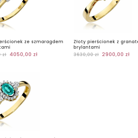
ierścionek ze szmaragdem
Złoty pierścionek z granat
ntami
brylantami
4050,00
zł
2900,00
zł
0
zł
3630,00
zł