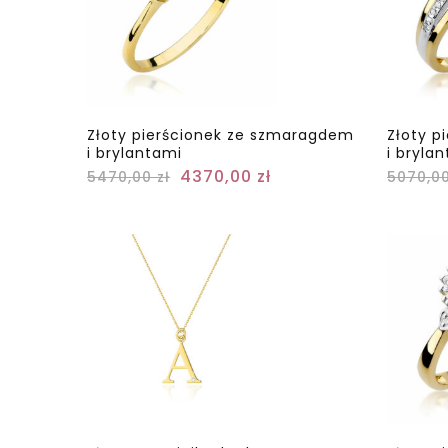
Złoty pierścionek ze szmaragdem
Złoty p
i brylantami
i bryla
4370,00
zł
5470,00
zł
5070,0