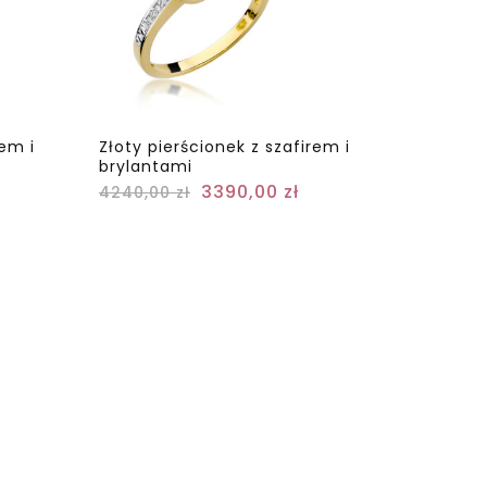
em i
Złoty pierścionek z szafirem i
brylantami
3390,00
zł
4240,00
zł