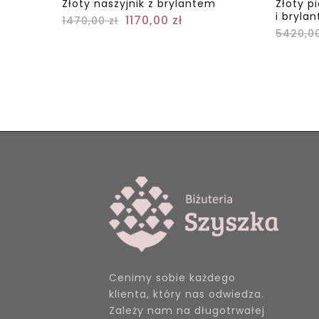
Złoty naszyjnik z brylantem
Złoty p
i bryla
1170,00
zł
1470,00
zł
5420,0
Cenimy sobie każdego
klienta, który nas odwiedza.
Zależy nam na długotrwałej