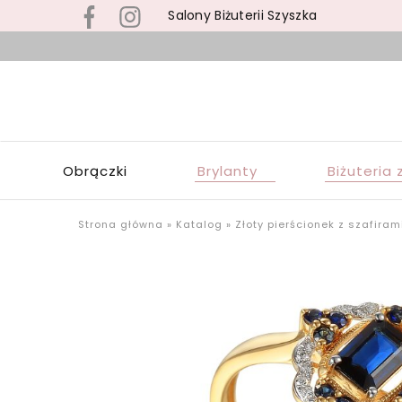
Salony Biżuterii Szyszka
B
s
S
z
S
b
Z
z
W
s
Obrączki
Brylanty
Biżuteria 
Ł
p
o
u
Strona główna
»
Katalog
»
Złoty pierścionek z szafiram