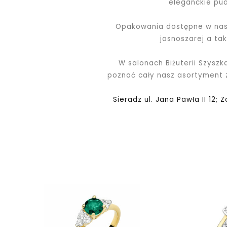
eleganckie pu
Opakowania dostępne w nasz
jasnoszarej a ta
W salonach Biżuterii Szyszk
poznać cały nasz asortyment
Sieradz ul. Jana Pawła II 12; 