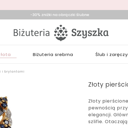
-30% zniżki na obrączki ślubne
iżuteria
klep
zyszka
ieradz,
iżuterią
duńska
łotą,
ola,
rebrną,
złota
Biżuteria srebrna
Ślub i zaręcz
ask
ozłacaną,
brączki,
pominki
i i brylantami
Złoty pierśc
Złoty pierścione
pewnością przy
elegancji. Głó
szlifie. Otaczaj