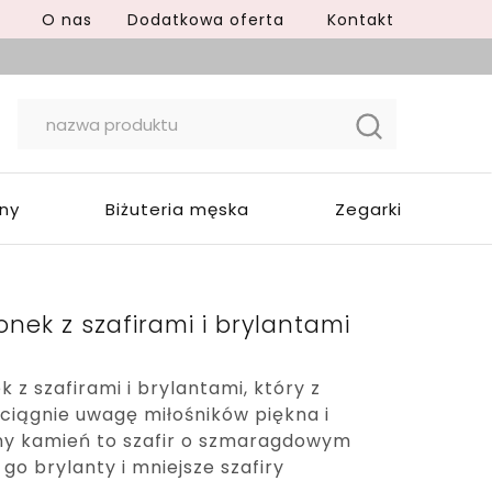
O nas
Dodatkowa oferta
Kontakt
yny
Biżuteria męska
Zegarki
ionek z szafirami i brylantami
k z szafirami i brylantami, który z
ciągnie uwagę miłośników piękna i
wny kamień to szafir o szmaragdowym
ą go brylanty i mniejsze szafiry