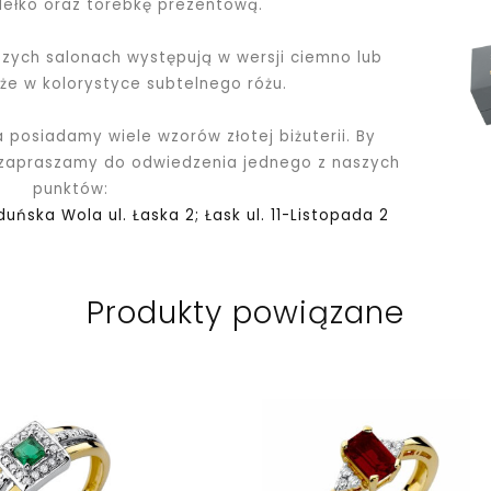
dełko oraz torebkę prezentową.
ych salonach występują w wersji ciemno lub
kże w kolorystyce subtelnego różu.
a posiadamy wiele wzorów złotej biżuterii. By
 zapraszamy do odwiedzenia jednego z naszych
punktów:
Zduńska Wola ul. Łaska 2; Łask ul. 11-Listopada 2
Produkty powiązane