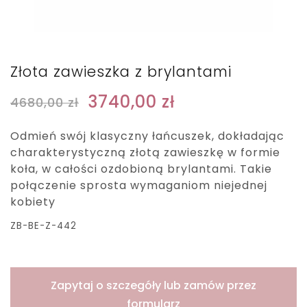
Złota zawieszka z brylantami
3740,00
zł
4680,00
zł
Odmień swój klasyczny łańcuszek, dokładając
charakterystyczną złotą zawieszkę w formie
koła, w całości ozdobioną brylantami. Takie
połączenie sprosta wymaganiom niejednej
kobiety
ZB-BE-Z-442
Zapytaj o szczegóły lub zamów przez
formularz