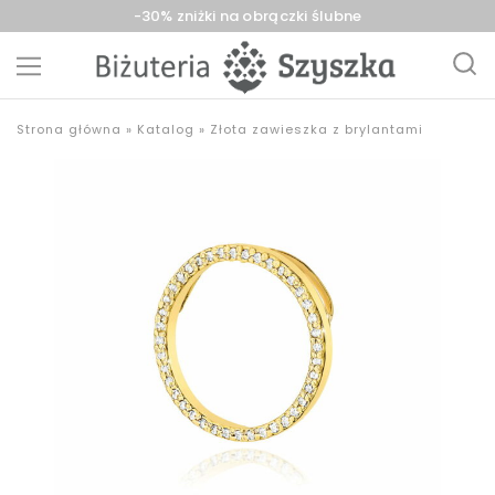
-30% zniżki na obrączki ślubne
Biżuteria
sklep
Strona główna
»
Katalog
»
Złota zawieszka z brylantami
Szyszka
z
Sieradz,
biżuterią
Zduńska
złotą,
Wola,
srebrną,
Łask
pozłacaną,
obrączki,
upominki