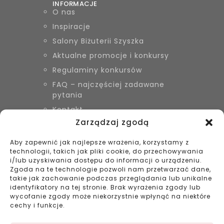
INFORMACJE
O nas
Inspiracje
Salony Biżuterii Szyszka
Aktualne promocje i konkursy
Regulaminy konkursów
FAQ – najczęściej zadawane
pytania
Kontakt
Zarządzaj zgodą
Aby zapewnić jak najlepsze wrażenia, korzystamy z
KONTAKT
technologii, takich jak pliki cookie, do przechowywania
Biżuteria Szyszka Sieradz,
i/lub uzyskiwania dostępu do informacji o urządzeniu.
Zduńska Wola, Łask
Zgoda na te technologie pozwoli nam przetwarzać dane,
takie jak zachowanie podczas przeglądania lub unikalne
799 038 980
identyfikatory na tej stronie. Brak wyrażenia zgody lub
43 695 80 11
wycofanie zgody może niekorzystnie wpłynąć na niektóre
kontakt@bizuteriaszyszka.pl
cechy i funkcje.