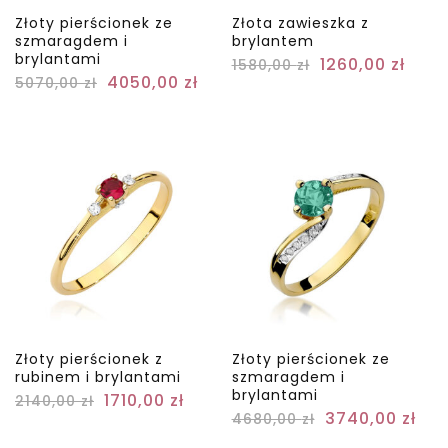
Złoty pierścionek ze
Złota zawieszka z
szmaragdem i
brylantem
brylantami
1260,00
zł
1580,00
zł
4050,00
zł
5070,00
zł
Złoty pierścionek z
Złoty pierścionek ze
rubinem i brylantami
szmaragdem i
brylantami
1710,00
zł
2140,00
zł
3740,00
zł
4680,00
zł