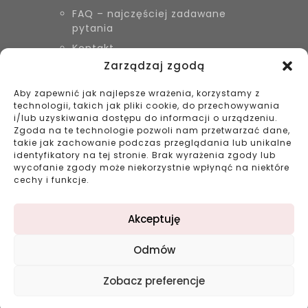
FAQ – najczęściej zadawane
pytania
Kontakt
Zarządzaj zgodą
Aby zapewnić jak najlepsze wrażenia, korzystamy z
KONTAKT
technologii, takich jak pliki cookie, do przechowywania
Biżuteria Szyszka Sieradz,
i/lub uzyskiwania dostępu do informacji o urządzeniu.
Zduńska Wola, Łask
Zgoda na te technologie pozwoli nam przetwarzać dane,
takie jak zachowanie podczas przeglądania lub unikalne
799 038 980
identyfikatory na tej stronie. Brak wyrażenia zgody lub
43 695 80 11
wycofanie zgody może niekorzystnie wpłynąć na niektóre
kontakt@bizuteriaszyszka.pl
cechy i funkcje.
Akceptuję
Odmów
©2023 bizuteriaszyszka.pl All rights reserved |
Zobacz preferencje
Projekt: double-digital.pl