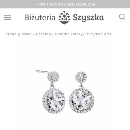
-30% zniżki na obrączki ślubne
Biżuteria
sklep
Strona główna
»
Katalog
»
Srebrne kolczyki z cyrkoniami
Szyszka
z
Sieradz,
biżuterią
Zduńska
złotą,
Wola,
srebrną,
Łask
pozłacaną,
obrączki,
upominki