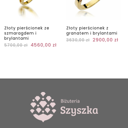
Złoty pierścionek ze
Złoty pierścionek z
szmaragdem i
granatem i brylantami
brylantami
2900,00
zł
3630,00
zł
4560,00
zł
5700,00
zł