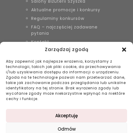
Salony Biżuterii Szyszka
Aktualne promocje i konkursy
Regulaminy konkursów
FAQ – najczęściej zadawane
pytania
Kontakt
Zarządzaj zgodą
Aby zapewnić jak najlepsze wrażenia, korzystamy z
KONTAKT
technologii, takich jak pliki cookie, do przechowywania
Biżuteria Szyszka Sieradz,
i/lub uzyskiwania dostępu do informacji o urządzeniu.
Zduńska Wola, Łask
Zgoda na te technologie pozwoli nam przetwarzać dane,
takie jak zachowanie podczas przeglądania lub unikalne
799 038 980
identyfikatory na tej stronie. Brak wyrażenia zgody lub
43 695 80 11
wycofanie zgody może niekorzystnie wpłynąć na niektóre
kontakt@bizuteriaszyszka.pl
cechy i funkcje.
Akceptuję
Odmów