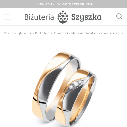
-30% zniżki na obrączki ślubne
Biżuteria
sklep
Strona główna
»
Katalog
»
Obrączki ślubne dwukolorowe z kamien
Szyszka
z
Sieradz,
biżuterią
Zduńska
złotą,
Wola,
srebrną,
Łask
pozłacaną,
obrączki,
upominki