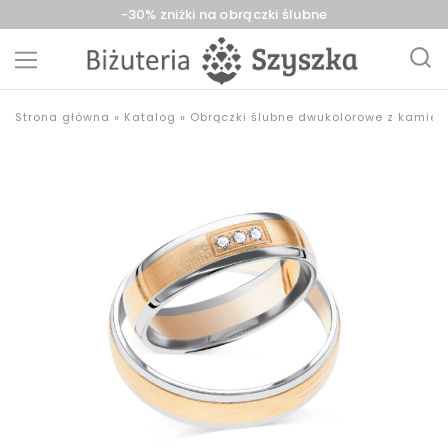
-30% zniżki na obrączki ślubne
Biżuteria
sklep
Strona główna
»
Katalog
»
Obrączki ślubne dwukolorowe z kamien
Szyszka
z
Sieradz,
biżuterią
Zduńska
złotą,
Wola,
srebrną,
Łask
pozłacaną,
obrączki,
upominki