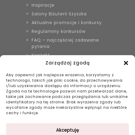
Inspiracje
Salony Biżuterii Szyszka
Aktualne promocje i konkursy
Regulaminy konkursów
FAQ – najczęściej zadawane
pytania
Kontakt
Zarządzaj zgodą
Aby zapewnić jak najlepsze wrażenia, korzystamy z
KONTAKT
technologii, takich jak pliki cookie, do przechowywania
Biżuteria Szyszka Sieradz,
i/lub uzyskiwania dostępu do informacji o urządzeniu.
Zduńska Wola, Łask
Zgoda na te technologie pozwoli nam przetwarzać dane,
takie jak zachowanie podczas przeglądania lub unikalne
799 038 980
identyfikatory na tej stronie. Brak wyrażenia zgody lub
43 695 80 11
wycofanie zgody może niekorzystnie wpłynąć na niektóre
kontakt@bizuteriaszyszka.pl
cechy i funkcje.
Akceptuję