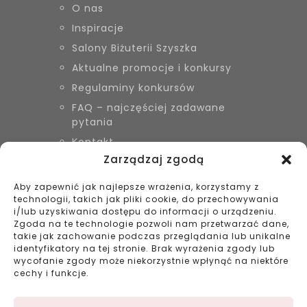
O nas
Inspiracje
Salony Biżuterii Szyszka
Aktualne promocje i konkursy
Regulaminy konkursów
FAQ – najczęściej zadawane
pytania
Kontakt
Zarządzaj zgodą
Aby zapewnić jak najlepsze wrażenia, korzystamy z
KONTAKT
technologii, takich jak pliki cookie, do przechowywania
Biżuteria Szyszka Sieradz,
i/lub uzyskiwania dostępu do informacji o urządzeniu.
Zduńska Wola, Łask
Zgoda na te technologie pozwoli nam przetwarzać dane,
takie jak zachowanie podczas przeglądania lub unikalne
799 038 980
identyfikatory na tej stronie. Brak wyrażenia zgody lub
43 695 80 11
wycofanie zgody może niekorzystnie wpłynąć na niektóre
kontakt@bizuteriaszyszka.pl
cechy i funkcje.