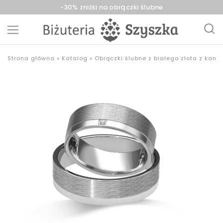
-30% zniżki na obrączki ślubne
Biżuteria
sklep
Strona główna
»
Katalog
»
Obrączki ślubne z białego złota z kam
Szyszka
z
Sieradz,
biżuterią
Zduńska
złotą,
Wola,
srebrną,
Łask
pozłacaną,
obrączki,
upominki