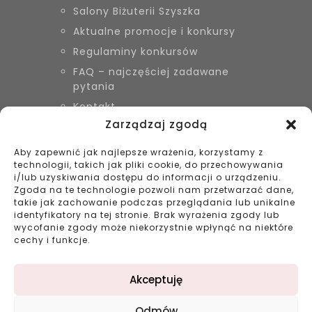
Salony Biżuterii Szyszka
Aktualne promocje i konkursy
Regulaminy konkursów
FAQ – najczęściej zadawane
pytania
Kontakt
Zarządzaj zgodą
Aby zapewnić jak najlepsze wrażenia, korzystamy z
KONTAKT
technologii, takich jak pliki cookie, do przechowywania
Biżuteria Szyszka Sieradz,
i/lub uzyskiwania dostępu do informacji o urządzeniu.
Zduńska Wola, Łask
Zgoda na te technologie pozwoli nam przetwarzać dane,
takie jak zachowanie podczas przeglądania lub unikalne
799 038 980
identyfikatory na tej stronie. Brak wyrażenia zgody lub
43 695 80 11
wycofanie zgody może niekorzystnie wpłynąć na niektóre
kontakt@bizuteriaszyszka.pl
cechy i funkcje.
Akceptuję
Odmów