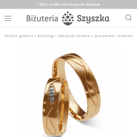
-30% zniżki na obrączki ślubne
Biżuteria
sklep
Strona główna
»
Katalog
»
Obrączki ślubne z grawerem i kamieni
Szyszka
z
Sieradz,
biżuterią
Zduńska
złotą,
Wola,
srebrną,
Łask
pozłacaną,
obrączki,
upominki