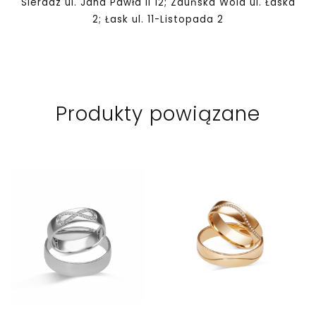
Sieradz ul. Jana Pawła II 12; Zduńska Wola ul. Łaska
2; Łask ul. 11-Listopada 2
Produkty powiązane