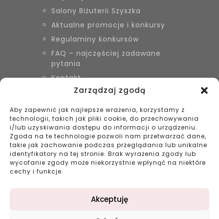
Salony Biżuterii Szyszka
Aktualne promocje i konkursy
Regulaminy konkursów
FAQ – najczęściej zadawane
pytania
Kontakt
Zarządzaj zgodą
Aby zapewnić jak najlepsze wrażenia, korzystamy z
KONTAKT
technologii, takich jak pliki cookie, do przechowywania
Biżuteria Szyszka Sieradz,
i/lub uzyskiwania dostępu do informacji o urządzeniu.
Zduńska Wola, Łask
Zgoda na te technologie pozwoli nam przetwarzać dane,
takie jak zachowanie podczas przeglądania lub unikalne
799 038 980
identyfikatory na tej stronie. Brak wyrażenia zgody lub
43 695 80 11
wycofanie zgody może niekorzystnie wpłynąć na niektóre
kontakt@bizuteriaszyszka.pl
cechy i funkcje.
Akceptuję