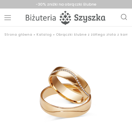
-30% zniżki na obrączki ślubne
Biżuteria
sklep
Strona główna
»
Katalog
»
Obrączki ślubne z żółtego złota z kami
Szyszka
z
Sieradz,
biżuterią
Zduńska
złotą,
Wola,
srebrną,
Łask
pozłacaną,
obrączki,
upominki