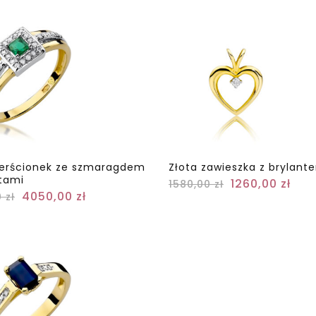
ierścionek ze szmaragdem
Złota zawieszka z brylant
ntami
1260,00
zł
1580,00
zł
4050,00
zł
0
zł