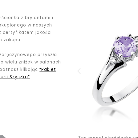
ścionka z brylantami i
zakupionego
w naszych
 certyfikatem jakości
o zakupu.
 zaręczynowego przyszła
o wielu zniżek w salonach
 poznasz klikając
“Pakiet
erii Szyszka”