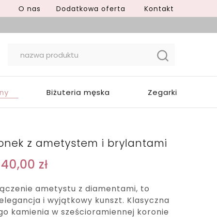
O nas
Dodatkowa oferta
Kontakt
yny
Biżuteria męska
Zegarki
ionek z ametystem i brylantami
640,00
zł
łączenie ametystu z diamentami, to
legancja i wyjątkowy kunszt. Klasyczna
o kamienia w sześcioramiennej koronie