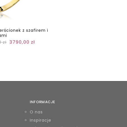
ierścionek z szafirem i
ami
3790,00
zł
0
zł
INFORMACJE
O nas
Inspiracje