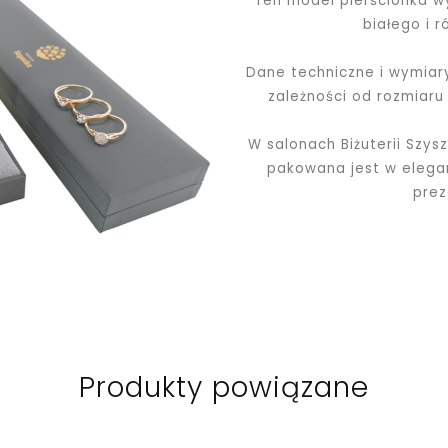
Ten model pierścionka w
białego i 
Dane techniczne i wymiary
zależności od rozmiar
W salonach Biżuterii Szys
pakowana jest w elega
pre
Produkty powiązane