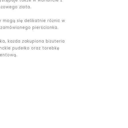
ystępuje także w wariancie z
różowego złota.
 mogą się delikatnie różnić w
u zamówionego pierścionka.
zka, każda zakupiona biżuteria
nckie pudełko oraz torebkę
zentową.