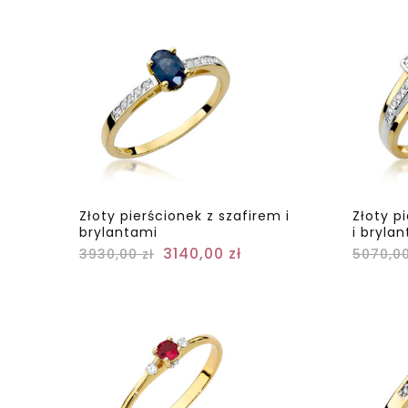
Złoty pierścionek z szafirem i
Złoty p
brylantami
i bryla
3140,00
zł
3930,00
zł
5070,0