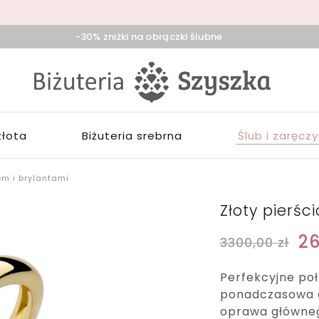
-30% zniżki na obrączki ślubne
iżuteria
klep
zyszka
ieradz,
iżuterią
duńska
łotą,
ola,
rebrną,
złota
Biżuteria srebrna
Ślub i zaręcz
ask
ozłacaną,
brączki,
pominki
em i brylantami
Złoty pierśc
2
3300,00
zł
Perfekcyjne po
ponadczasowa e
oprawa główneg