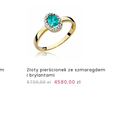
em
Złoty pierścionek ze szmaragdem
i brylantami
4580,00
zł
5730,00
zł