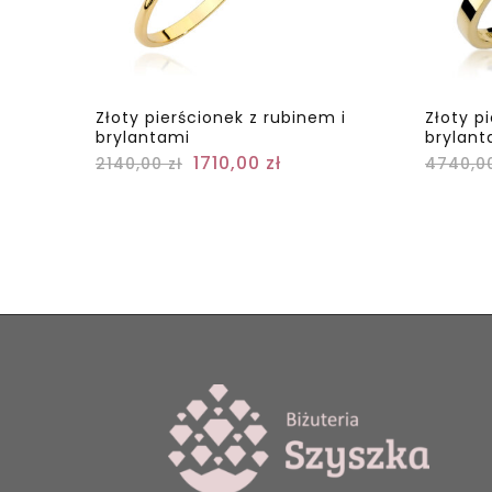
Złoty pierścionek z rubinem i
Złoty p
brylantami
brylant
1710,00
zł
2140,00
zł
4740,0