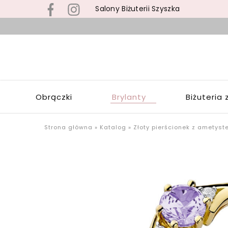
Salony Biżuterii Szyszka
B
s
S
z
S
b
Z
z
W
s
Obrączki
Brylanty
Biżuteria 
Ł
p
o
u
Strona główna
»
Katalog
»
Złoty pierścionek z ametyst