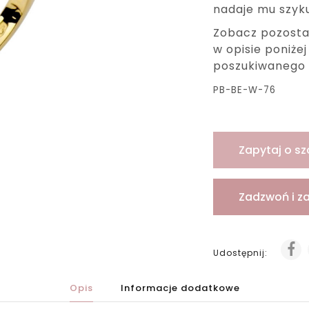
nadaje mu szyku
Zobacz pozosta
w opisie poniże
poszukiwanego 
PB-BE-W-76
Zapytaj o sz
Zadzwoń i z
Udostępnij:
Opis
Informacje dodatkowe