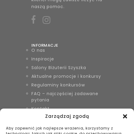
naszą pomoc.
INFORMACJE
O nas
Inspiracje
Salony Biżuterii Szyszka
Aktualne promocje i konkursy
Regulaminy konkursów
FAQ – najczęściej zadawane
pytania
Kontakt
Zarządzaj zgodą
Aby zapewnić jak najlepsze wrażenia, korzystamy z
KONTAKT
technologii, takich jak pliki cookie, do przechowywania