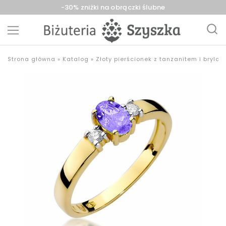
-30% zniżki na obrączki ślubne
Biżuteria
sklep
Strona główna
»
Katalog
»
Złoty pierścionek z tanzanitem i brylan
Szyszka
z
Sieradz,
biżuterią
Zduńska
złotą,
Wola,
srebrną,
Łask
pozłacaną,
obrączki,
upominki