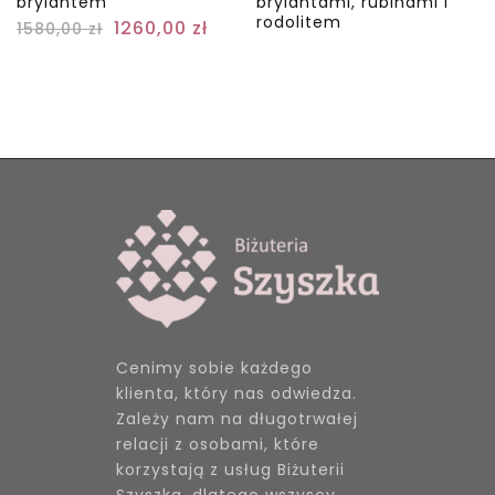
brylantem
brylantami, rubinami i
rodolitem
1260,00
zł
1580,00
zł
Cenimy sobie każdego
klienta, który nas odwiedza.
Zależy nam na długotrwałej
relacji z osobami, które
korzystają z usług Biżuterii
Szyszka, dlatego wszyscy