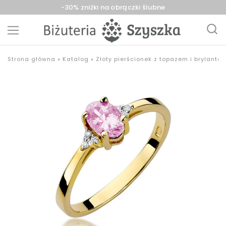
-30% zniżki na obrączki ślubne
Biżuteria
sklep
Strona główna
»
Katalog
»
Złoty pierścionek z topazem i brylanta
Szyszka
z
Sieradz,
biżuterią
Zduńska
złotą,
Wola,
srebrną,
Łask
pozłacaną,
obrączki,
upominki