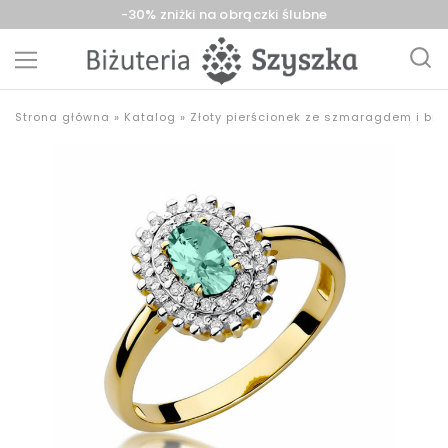
-30% zniżki na obrączki ślubne
Biżuteria
sklep
Strona główna
»
Katalog
»
Złoty pierścionek ze szmaragdem i bry
Szyszka
z
Sieradz,
biżuterią
Zduńska
złotą,
Wola,
srebrną,
Łask
pozłacaną,
obrączki,
upominki