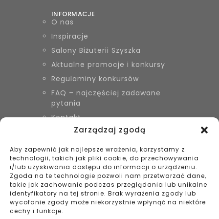
INFORMACJE
O nas
Inspiracje
Salony Biżuterii Szyszka
Aktualne promocje i konkursy
Regulaminy konkursów
FAQ – najczęściej zadawane
pytania
Kontakt
Zarządzaj zgodą
Aby zapewnić jak najlepsze wrażenia, korzystamy z
KONTAKT
technologii, takich jak pliki cookie, do przechowywania
Biżuteria Szyszka Sieradz,
i/lub uzyskiwania dostępu do informacji o urządzeniu.
Zduńska Wola, Łask
Zgoda na te technologie pozwoli nam przetwarzać dane,
takie jak zachowanie podczas przeglądania lub unikalne
799 038 980
identyfikatory na tej stronie. Brak wyrażenia zgody lub
43 695 80 11
wycofanie zgody może niekorzystnie wpłynąć na niektóre
kontakt@bizuteriaszyszka.pl
cechy i funkcje.