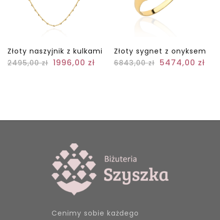
Złoty naszyjnik z kulkami
Złoty sygnet z onyksem
1996,00
zł
5474,00
zł
2495,00
zł
6843,00
zł
Cenimy sobie każdego