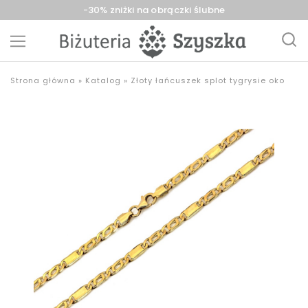
-30% zniżki na obrączki ślubne
Biżuteria
sklep
Strona główna
»
Katalog
»
Złoty łańcuszek splot tygrysie oko
Szyszka
z
Sieradz,
biżuterią
Zduńska
złotą,
Wola,
srebrną,
Łask
pozłacaną,
obrączki,
upominki