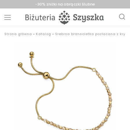
-30% zniżki na obrączki ślubne
Biżuteria
sklep
Strona główna
»
Katalog
»
Srebrna bransoletka pozłacana z krys
Szyszka
z
Sieradz,
biżuterią
Zduńska
złotą,
Wola,
srebrną,
Łask
pozłacaną,
obrączki,
upominki