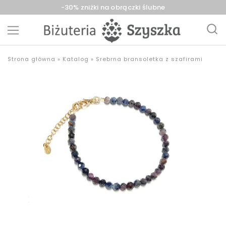
-30% zniżki na obrączki ślubne
Biżuteria
sklep
Strona główna
»
Katalog
»
Srebrna bransoletka z szafirami
Szyszka
z
Sieradz,
biżuterią
Zduńska
złotą,
Wola,
srebrną,
Łask
pozłacaną,
obrączki,
upominki